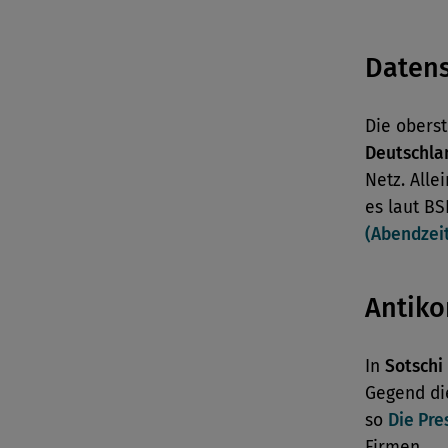
Daten
Die obers
Deutschla
Netz. Alle
es laut BS
(Abendzei
Antiko
In
Sotschi
Gegend die
so
Die Pre
Firmen.