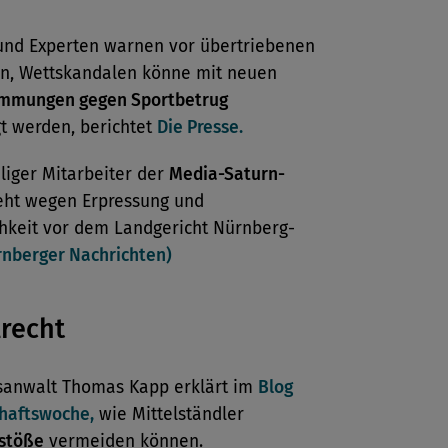
 und Experten warnen vor übertriebenen
n, Wettskandalen könne mit neuen
immungen gegen Sportbetrug
t werden, berichtet
Die Presse.
liger Mitarbeiter der
Media-Saturn-
eht wegen Erpressung und
chkeit vor dem Landgericht Nürnberg-
rnberger Nachrichten)
lrecht
sanwalt Thomas Kapp erklärt im
Blog
chaftswoche,
wie Mittelständler
rstöße
vermeiden können.