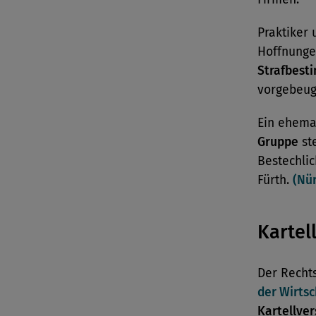
Praktiker
Hoffnunge
Strafbest
vorgebeug
Ein ehema
Gruppe
st
Bestechli
Fürth.
(Nü
Kartel
Der Recht
der Wirts
Kartellve