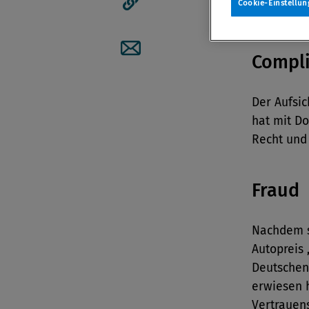
Cookie-Einstellun
Artikellink kopieren
Compli
Artikel per Mail teilen
Der Aufsic
hat mit D
Recht und
Fraud
Nachdem s
Autopreis
Deutschen
erwiesen h
Vertrauen