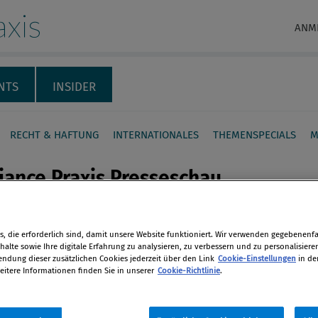
xis
ANM
NTS
INSIDER
RECHT & HAFTUNG
INTERNATIONALES
THEMENSPECIALS
M
ance Praxis Presseschau,
, die erforderlich sind, damit unsere Website funktioniert. Wir verwenden gegebenenfal
iance-Nachrichten des Tages im
en
alte sowie Ihre digitale Erfahrung zu analysieren, zu verbessern und zu personalisiere
de Web.
dung dieser zusätzlichen Cookies jederzeit über den Link
Cookie-Einstellungen
in de
eitere Informationen finden Sie in unserer
Cookie-Richtlinie
.
tion
len
 2014