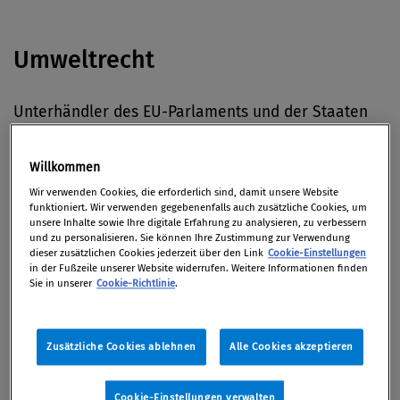
Umweltrecht
Unterhändler des EU-Parlaments und der Staaten
haben sich auf Einzelheiten zum
Verbot von
Strohhalmen, Plastiktellern und Co.
geeinigt, so
Der
Willkommen
Standard.
Wir verwenden Cookies, die erforderlich sind, damit unsere Website
funktioniert. Wir verwenden gegebenenfalls auch zusätzliche Cookies, um
unsere Inhalte sowie Ihre digitale Erfahrung zu analysieren, zu verbessern
und zu personalisieren. Sie können Ihre Zustimmung zur Verwendung
Antikorruption
dieser zusätzlichen Cookies jederzeit über den Link
Cookie-Einstellungen
in der Fußzeile unserer Website widerrufen. Weitere Informationen finden
Sie in unserer
Cookie-Richtlinie
.
Wegen Bestechlichkeit und Korruption im Zuge der
Vergabe der Fußball-WM 2022
an Katar ist der
Zusätzliche Cookies ablehnen
Alle Cookies akzeptieren
ehemalige gambische Verbandspräsident Seedy
Kinteh für vier Jahre gesperrt worden.
(Welt.de)
Cookie-Einstellungen verwalten