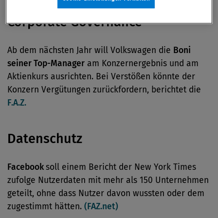
Corporate Governance
Ab dem nächsten Jahr will Volkswagen die
Boni
seiner Top-Manager
am Konzernergebnis und am
Aktienkurs ausrichten. Bei Verstößen könnte der
Konzern Vergütungen zurückfordern, berichtet die
F.A.Z.
Datenschutz
Facebook
soll einem Bericht der New York Times
zufolge Nutzerdaten mit mehr als 150 Unternehmen
geteilt, ohne dass Nutzer davon wussten oder dem
zugestimmt hätten.
(FAZ.net)