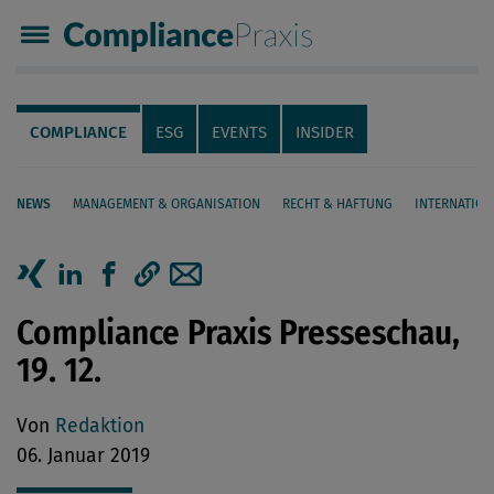
Compliance Praxis
Servicenavigation
Navigation
COMPLIANCE
ESG
EVENTS
INSIDER
NEWS
MANAGEMENT & ORGANISATION
RECHT & HAFTUNG
INTERNATION
Seiteninhalt
Artikel auf Xing teilen
Artikel auf linkedIn teilen
Artikel auf Facebook teilen
Artikellink kopieren
Artikel per Mail teilen
Compliance Praxis Presseschau,
19. 12.
Von
Redaktion
06. Januar 2019