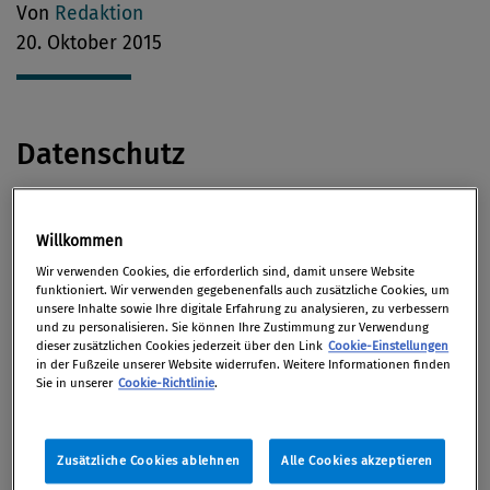
Von
Redaktion
20. Oktober 2015
Datenschutz
Heimische Unternehmen, die sich bei ihren
Willkommen
Datentransfers in die USA auf das
vom EuGH
Wir verwenden Cookies, die erforderlich sind, damit unsere Website
gekippte Safe-Harbor-Abkommen
gestützt haben,
funktioniert. Wir verwenden gegebenenfalls auch zusätzliche Cookies, um
müssen bei der Datenschutzbehörde unverzüglich
unsere Inhalte sowie Ihre digitale Erfahrung zu analysieren, zu verbessern
und zu personalisieren. Sie können Ihre Zustimmung zur Verwendung
einen Antrag auf Genehmigung des Datenverkehrs
dieser zusätzlichen Cookies jederzeit über den Link
Cookie-Einstellungen
stellen, heißt es u.a. auf
Futurezone.
in der Fußzeile unserer Website widerrufen. Weitere Informationen finden
Sie in unserer
Cookie-Richtlinie
.
VW-Abgasaffäre
Zusätzliche Cookies ablehnen
Alle Cookies akzeptieren