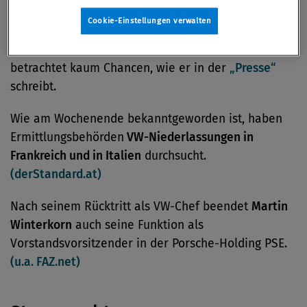
Die von zwei Grün-Politikern eingebrachte Anzeige
Cookie-Einstellungen verwalten
gegen den VW-Konzern hat nach Ansicht des
Rechtsanwalts
Oliver Plöckinger
strafrechtlich
betrachtet kaum Chancen, wie er in der
„Presse“
schreibt.
Wie am Wochenende bekanntgeworden ist, haben
Ermittlungsbehörden
VW-Niederlassungen in
Frankreich und in Italien
durchsucht.
(derStandard.at)
Nach seinem Rücktritt als VW-Chef beendet
Martin
Winterkorn
auch seine Funktion als
Vorstandsvorsitzender in der Porsche-Holding PSE.
(u.a. FAZ.net)