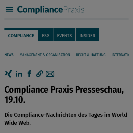
Compliance Praxis
Servicenavigation
Navigation
COMPLIANCE
ESG
EVENTS
INSIDER
NEWS
MANAGEMENT & ORGANISATION
RECHT & HAFTUNG
INTERNATION
Seiteninhalt
Artikel auf Xing teilen
Artikel auf linkedIn teilen
Artikel auf Facebook teilen
Artikellink kopieren
Artikel per Mail teilen
Compliance Praxis Presseschau,
19.10.
Die Compliance-Nachrichten des Tages im World
Wide Web.