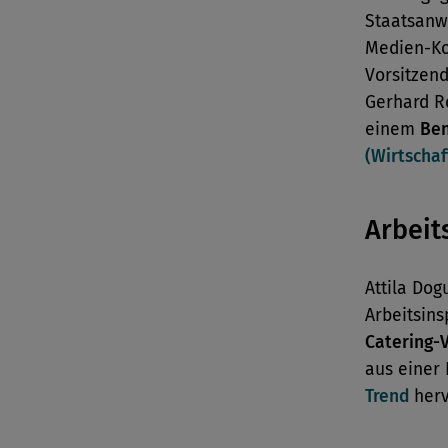
Staatsanw
Medien-Ko
Vorsitzen
Gerhard R
einem
Ben
(Wirtschaf
Arbeit
Attila Do
Arbeitsins
Catering-
aus einer
Trend
herv