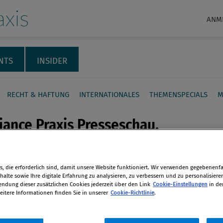
xis
ANM
NTS
INSIDER
RECHT & HAFTUNG
INTERNATIONALES
THEMENSPECIALS
M
ance Praxis Presseschau,
tion
, die erforderlich sind, damit unsere Website funktioniert. Wir verwenden gegebenenfal
en
alte sowie Ihre digitale Erfahrung zu analysieren, zu verbessern und zu personalisiere
016
dung dieser zusätzlichen Cookies jederzeit über den Link
Cookie-Einstellungen
in de
eitere Informationen finden Sie in unserer
Cookie-Richtlinie
.
len