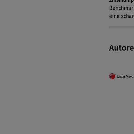
Zinsmanip
Benchmark
eine schär
Autor