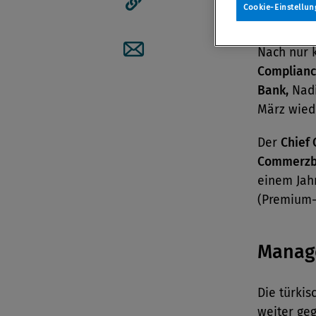
Compli
Cookie-Einstellun
Artikellink kopieren
Nach nur 
Artikel per Mail teilen
Complianc
Bank,
Nadi
März wied
Der
Chief 
Commerzb
einem Jah
(Premium-I
Manag
Die türkis
weiter geg