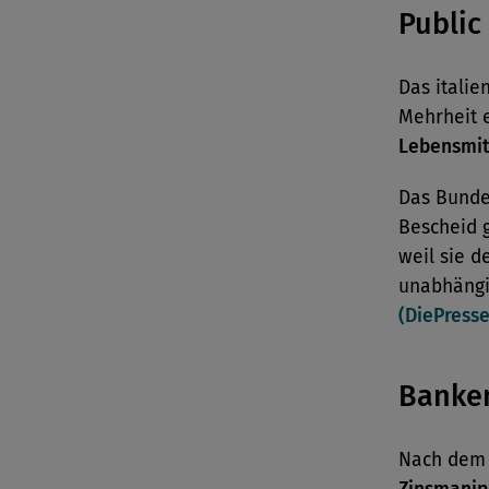
Public
Das itali
Mehrheit 
Lebensmit
Das Bunde
Bescheid g
weil sie 
unabhängi
(DiePress
Banke
Nach de