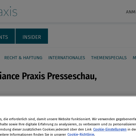
xis
ANM
NTS
INSIDER
RECHT & HAFTUNG
INTERNATIONALES
THEMENSPECIALS
M
ance Praxis Presseschau,
iance-Nachrichten des Tages im
en
de Web.
, die erforderlich sind, damit unsere Website funktioniert. Wir verwenden gegebenenfal
tion
alte sowie Ihre digitale Erfahrung zu analysieren, zu verbessern und zu personalisiere
len
dung dieser zusätzlichen Cookies jederzeit über den Link
Cookie-Einstellungen
in de
19
eitere Informationen finden Sie in unserer
Cookie-Richtlinie
.