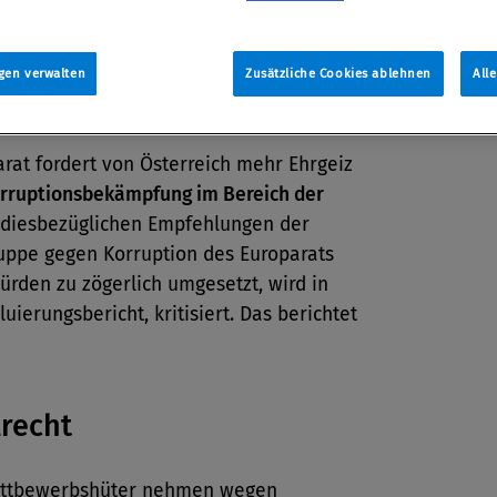
gen verwalten
Zusätzliche Cookies ablehnen
All
rruption
rat fordert von Österreich mehr Ehrgeiz
rruptionsbekämpfung im Bereich der
diesbezüglichen Empfehlungen der
uppe gegen Korruption des Europarats
rden zu zögerlich umgesetzt, wird in
uierungsbericht, kritisiert. Das berichtet
lrecht
ettbewerbshüter nehmen wegen