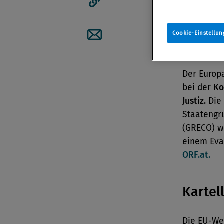
Artikellink kopieren
Cookie-Einstellun
Antiko
Artikel per Mail teilen
Der Europa
bei der
Ko
Justiz.
Die 
Staatengr
(GRECO) wü
einem Eval
ORF.at.
Kartel
Die EU-W