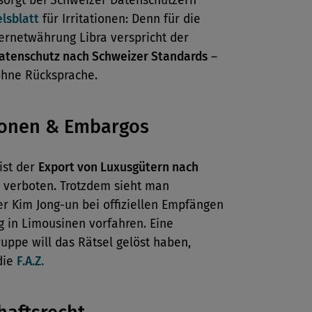
sorgt bei Schweizer Datenschützern
lsblatt
für Irritationen: Denn für die
ernetwährung Libra verspricht der
atenschutz nach Schweizer Standards
–
ohne Rücksprache.
ionen & Embargos
 ist der
Export von Luxusgütern nach
verboten. Trotzdem sieht man
r Kim Jong-un bei offiziellen Empfängen
 in Limousinen vorfahren. Eine
uppe will das Rätsel gelöst haben,
die
F.A.Z.