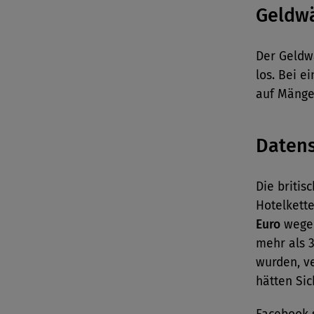
Geldw
Der Geldw
los. Bei e
auf Mänge
Daten
Die britis
Hotelkette
Euro
wegen
mehr als 
wurden, v
hätten Sic