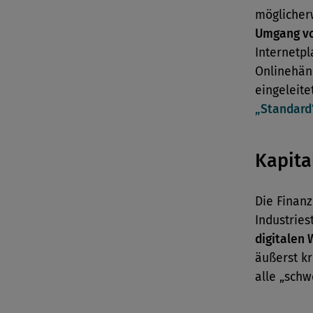
möglicherw
Umgang vo
Internetpl
Onlinehänd
eingeleite
„Standard
Kapita
Die Finan
Industries
digitalen
äußerst kr
alle „sch