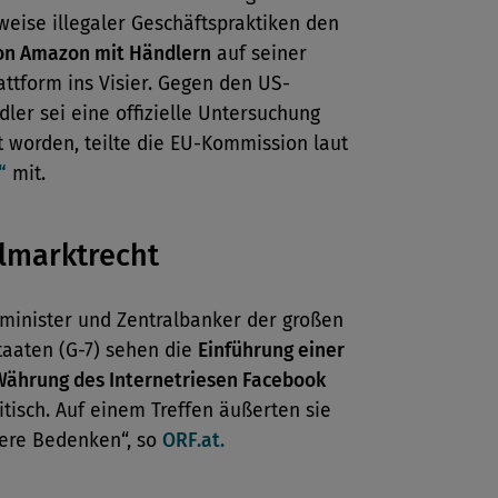
eise illegaler Geschäftspraktiken den
n Amazon mit Händlern
auf seiner
attform ins Visier. Gegen den US-
ler sei eine offizielle Untersuchung
t worden, teilte die EU-Kommission laut
“
mit.
lmarktrecht
zminister und Zentralbanker der großen
taaten (G-7) sehen die
Einführung einer
 Währung des Internetriesen Facebook
itisch. Auf einem Treffen äußerten sie
were Bedenken“, so
ORF.at.