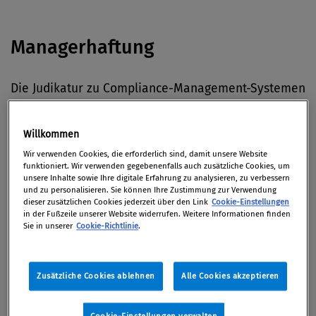
Managerhaftung
Die Judikatur zu Compliance-Management-Systemen
dürfte sich verdichten, heißt es im
Wirtschaftsblatt.
Dass Unternehmen regelkonform arbeiten, ist eine
Willkommen
Aufgabe der gesamten Unternehmensleitung.
Wir verwenden Cookies, die erforderlich sind, damit unsere Website
funktioniert. Wir verwenden gegebenenfalls auch zusätzliche Cookies, um
Der wegen Untreue und Steuerhinterziehung
unsere Inhalte sowie Ihre digitale Erfahrung zu analysieren, zu verbessern
und zu personalisieren. Sie können Ihre Zustimmung zur Verwendung
angeklagte frühere Top-Manager
Thomas
dieser zusätzlichen Cookies jederzeit über den Link
Cookie-Einstellungen
in der Fußzeile unserer Website widerrufen. Weitere Informationen finden
Middelhoff
(Arcandor) bleibt in Untersuchungshaft,
Sie in unserer
Cookie-Richtlinie
.
so
Spiegel Online.
Er ist vorerst mit seinem Versuch
gescheitert, vor Gericht eine Aussetzung des
Haftbefehls gegen ihn zu erreichen.
Zusätzliche Cookies ablehnen
Alle Cookies akzeptieren
Cookie-Einstellungen verwalten