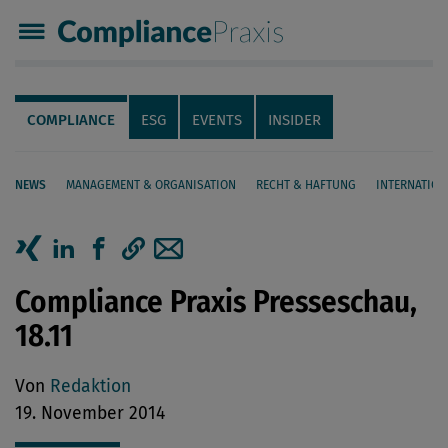
Compliance Praxis
Servicenavigation
Navigation
COMPLIANCE
ESG
EVENTS
INSIDER
NEWS
MANAGEMENT & ORGANISATION
RECHT & HAFTUNG
INTERNATION
Seiteninhalt
Artikel auf Xing teilen
Artikel auf linkedIn teilen
Artikel auf Facebook teilen
Artikellink kopieren
Artikel per Mail teilen
Compliance Praxis Presseschau,
18.11
Von
Redaktion
19. November 2014