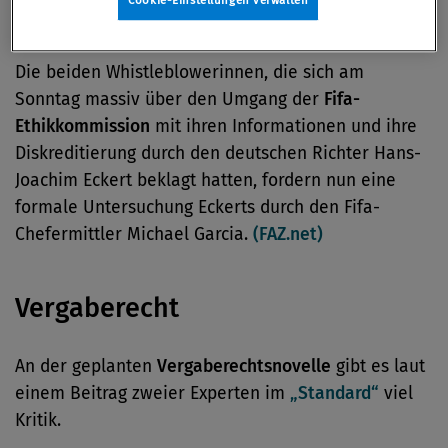
Antikorruption
Die beiden Whistleblowerinnen, die sich am
Sonntag massiv über den Umgang der
Fifa-
Ethikkommission
mit ihren Informationen und ihre
Diskreditierung durch den deutschen Richter Hans-
Joachim Eckert beklagt hatten, fordern nun eine
formale Untersuchung Eckerts durch den Fifa-
Chefermittler Michael Garcia.
(FAZ.net)
Vergaberecht
An der geplanten
Vergaberechtsnovelle
gibt es laut
einem Beitrag zweier Experten im
„Standard“
viel
Kritik.