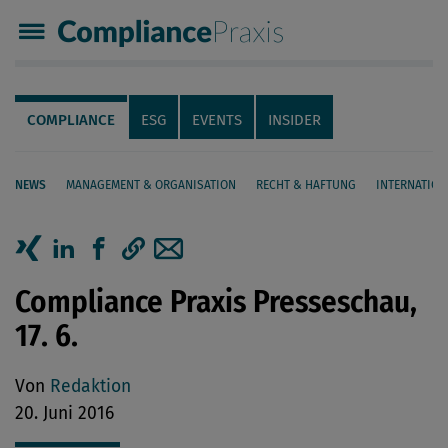
Compliance Praxis
Servicenavigation
Navigation
COMPLIANCE
ESG
EVENTS
INSIDER
NEWS
MANAGEMENT & ORGANISATION
RECHT & HAFTUNG
INTERNATION
Seiteninhalt
Artikel auf Xing teilen
Artikel auf linkedIn teilen
Artikel auf Facebook teilen
Artikellink kopieren
Artikel per Mail teilen
Compliance Praxis Presseschau,
17. 6.
Von
Redaktion
20. Juni 2016