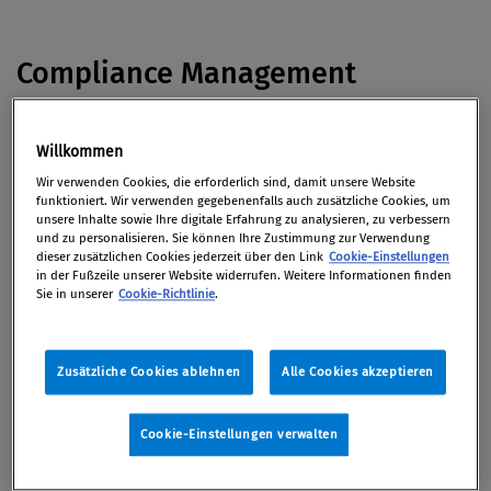
Compliance Management
Die Direktorin des Belvedere, Agnes Husslein-Arco,
Willkommen
versprach laut
derStandard.at
in einer
Wir verwenden Cookies, die erforderlich sind, damit unsere Website
Pressekonferenz eine rasche und lückenlose
funktioniert. Wir verwenden gegebenenfalls auch zusätzliche Cookies, um
unsere Inhalte sowie Ihre digitale Erfahrung zu analysieren, zu verbessern
Aufklärung der sogenannten
„Compliance-
und zu personalisieren. Sie können Ihre Zustimmung zur Verwendung
Vorwürfe“,
die am Dienstag publik gemacht wurden.
dieser zusätzlichen Cookies jederzeit über den Link
Cookie-Einstellungen
in der Fußzeile unserer Website widerrufen. Weitere Informationen finden
Sie in unserer
Cookie-Richtlinie
.
Managerhaftung
Zusätzliche Cookies ablehnen
Alle Cookies akzeptieren
Im Immofinanz-Prozess ist Donnerstagnachmittag
der prominente
Tennismanager Ronnie Leitgeb
zu
Cookie-Einstellungen verwalten
20 Monaten bedingter Haft verurteilt worden. Das
Urteil ist nicht rechtskräftig.
(derStandard.at)