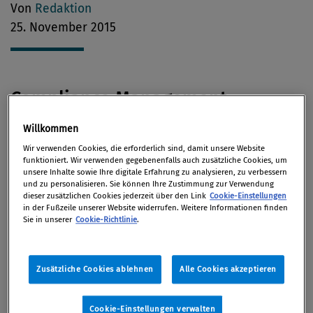
Von
Redaktion
25. November 2015
Compliance Management
Willkommen
Compliance sei noch nicht in allen Unternehmen
Wir verwenden Cookies, die erforderlich sind, damit unsere Website
angekommen, dabei
müsse Compliance nicht teuer
funktioniert. Wir verwenden gegebenenfalls auch zusätzliche Cookies, um
unsere Inhalte sowie Ihre digitale Erfahrung zu analysieren, zu verbessern
sein,
erklärt KPMG-Partner Yann-Georg Hansa im
und zu personalisieren. Sie können Ihre Zustimmung zur Verwendung
Wirtschaftsblatt.
dieser zusätzlichen Cookies jederzeit über den Link
Cookie-Einstellungen
in der Fußzeile unserer Website widerrufen. Weitere Informationen finden
Sie in unserer
Cookie-Richtlinie
.
Der
Kunststoff-Konzern Greiner
startete 2012 ein
gruppenweites Compliance-System. Anlass waren
schmerzliche Kartellstrafen für das
Zusätzliche Cookies ablehnen
Alle Cookies akzeptieren
oberösterreichische Familienunternehmen.
(Wirtschaftsblatt)
Cookie-Einstellungen verwalten