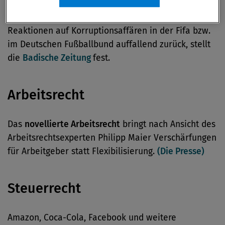
Der
Sportartikelhersteller Adidas
halte sich mit
Reaktionen auf Korruptionsaffären in der Fifa bzw.
im Deutschen Fußballbund auffallend zurück, stellt
die
Badische Zeitung
fest.
Arbeitsrecht
Das
novellierte Arbeitsrecht
bringt nach Ansicht des
Arbeitsrechtsexperten Philipp Maier Verschärfungen
für Arbeitgeber statt Flexibilisierung.
(Die Presse)
Steuerrecht
Amazon, Coca-Cola, Facebook und weitere