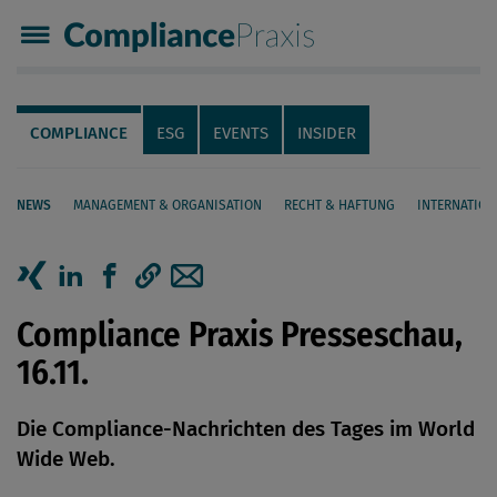
Compliance Praxis
Servicenavigation
Navigation
COMPLIANCE
ESG
EVENTS
INSIDER
NEWS
MANAGEMENT & ORGANISATION
RECHT & HAFTUNG
INTERNATION
Seiteninhalt
Artikel auf Xing teilen
Artikel auf linkedIn teilen
Artikel auf Facebook teilen
Artikellink kopieren
Artikel per Mail teilen
Compliance Praxis Presseschau,
16.11.
Die Compliance-Nachrichten des Tages im World
Wide Web.