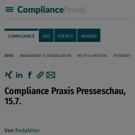
Compliance Praxis
Servicenavigation
Navigation
COMPLIANCE
ESG
EVENTS
INSIDER
NEWS
MANAGEMENT & ORGANISATION
RECHT & HAFTUNG
INTERNATION
Seiteninhalt
Artikel auf Xing teilen
Artikel auf linkedIn teilen
Artikel auf Facebook teilen
Artikellink kopieren
Artikel per Mail teilen
Compliance Praxis Presseschau,
15.7.
Von
Redaktion