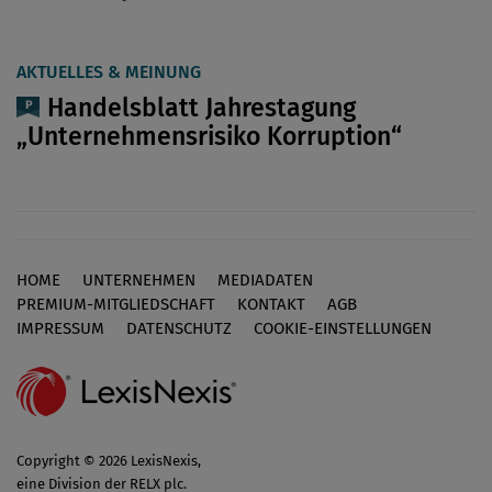
AKTUELLES & MEINUNG
Handelsblatt Jahrestagung
„Unternehmensrisiko Korruption“
HOME
UNTERNEHMEN
MEDIADATEN
Footer
PREMIUM-MITGLIEDSCHAFT
KONTAKT
AGB
IMPRESSUM
DATENSCHUTZ
COOKIE-EINSTELLUNGEN
Copyright © 2026 LexisNexis,
eine Division der RELX plc.