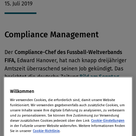
15. Juli 2019
Compliance Management
Der
Compliance-Chef des Fussball-Weltverbands
FIFA,
Edward Hanover, hat nach knapp dreijähriger
Amtszeit überraschend seinen Job gekündigt. Das
berichtet die deutsche Zeitung
Bild am Sonntag.
Willkommen
Corporate Governance
Wir verwenden Cookies, die erforderlich sind, damit unsere Website
funktioniert. Wir verwenden gegebenenfalls auch zusätzliche Cookies, um
unsere Inhalte sowie Ihre digitale Erfahrung zu analysieren, zu verbessern
und zu personalisieren. Sie können Ihre Zustimmung zur Verwendung
Mit scharfen Worten hat Deutsche-Bank-
dieser zusätzlichen Cookies jederzeit über den Link
Cookie-Einstellungen
Vorstandschef Christian Sewing den Vorfall
in der Fußzeile unserer Website widerrufen. Weitere Informationen finden
Sie in unserer
Cookie-Richtlinie
.
kritisiert, der sich am vergangenen Montag im