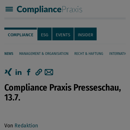
Compliance Praxis
Servicenavigation
Navigation
COMPLIANCE
ESG
EVENTS
INSIDER
NEWS
MANAGEMENT & ORGANISATION
RECHT & HAFTUNG
INTERNATION
Seiteninhalt
Artikel auf Xing teilen
Artikel auf linkedIn teilen
Artikel auf Facebook teilen
Artikellink kopieren
Artikel per Mail teilen
Compliance Praxis Presseschau,
13.7.
Von
Redaktion