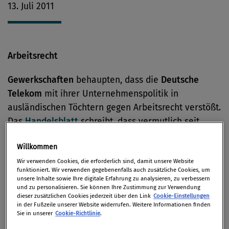
13. Juli 2011
Arbeitsrecht
Gewerkschaften
behaupten, dass die
Deutsche
Telekom
mit ihrer Unternehmenspolitik in
ausländischen Töchtern gegen Arbeitsrecht verstößt.
Das
Handelsblatt
schreibt, dass vermutlich seit
Jahren unter anderem Versuche von T-Mobile-USA-
Willkommen
Beschäftigten, sich gewerkschaftlich zu
organisieren, vom Management mit Hilfe von
Wir verwenden Cookies, die erforderlich sind, damit unsere Website
funktioniert. Wir verwenden gegebenenfalls auch zusätzliche Cookies, um
Anwälten und massivem Druck auf die
unsere Inhalte sowie Ihre digitale Erfahrung zu analysieren, zu verbessern
und zu personalisieren. Sie können Ihre Zustimmung zur Verwendung
Beschäftigten unterbunden worden sein soll.
dieser zusätzlichen Cookies jederzeit über den Link
Cookie-Einstellungen
(
sueddeutsche.de
)
in der Fußzeile unserer Website widerrufen. Weitere Informationen finden
Sie in unserer
Cookie-Richtlinie
.
Datenschutz