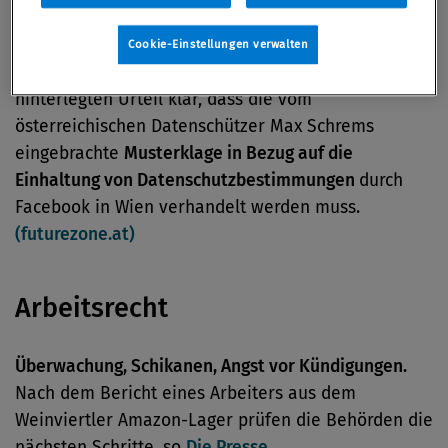
Datenschutz
Cookie-Einstellungen verwalten
Der Oberste Gerichtshof stellt in einem am Dienstag
hinterlegten Urteil klar, dass die vom
österreichischen Datenschützer Max Schrems
eingebrachte
Musterklage in Bezug auf die
Einhaltung von Datenschutzbestimmungen
durch
Facebook in Wien verhandelt werden muss.
(futurezone.at)
Arbeitsrecht
Überwachung, Schikanen, Angst vor Kündigungen.
Nach dem Bericht eines Arbeiters aus dem
Weinviertler Amazon-Lager prüfen die Behörden die
nächsten Schritte, so
Die Presse.