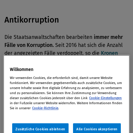
Antikorruption
Die Staatsanwaltschaften bearbeiten
immer mehr
Fälle von Korruption.
Seit 2016 hat sich die Anzahl
der angezeigten Fälle verdoppelt, so die
Kronen
Zeitung.
Willkommen
Im
Bestechungsskandal um Zulassungen an US-
Wir verwenden Cookies, die erforderlich sind, damit unsere Website
Eliteuniversitäten
ist ein früherer Segellehrer an
funktioniert. Wir verwenden gegebenenfalls auch zusätzliche Cookies, um
unsere Inhalte sowie Ihre digitale Erfahrung zu analysieren, zu verbessern
der kalifornischen Universität Stanford zu sechs
und zu personalisieren. Sie können Ihre Zustimmung zur Verwendung
dieser zusätzlichen Cookies jederzeit über den Link
Cookie-Einstellungen
Monaten Hausarrest, eineinhalb Jahren Aufsicht
in der Fußzeile unserer Website widerrufen. Weitere Informationen finden
durch die Justiz sowie 10.000 Dollar Geldstrafe
Sie in unserer
Cookie-Richtlinie
.
verurteilt worden.
(ORF.at)
Zusätzliche Cookies ablehnen
Alle Cookies akzeptieren