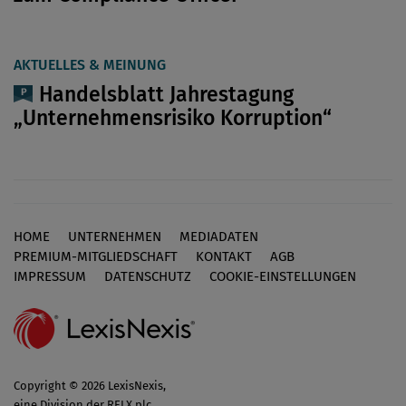
AKTUELLES & MEINUNG
Handelsblatt Jahrestagung
„Unternehmensrisiko Korruption“
HOME
UNTERNEHMEN
MEDIADATEN
Footer
PREMIUM-MITGLIEDSCHAFT
KONTAKT
AGB
IMPRESSUM
DATENSCHUTZ
COOKIE-EINSTELLUNGEN
Copyright © 2026 LexisNexis,
eine Division der RELX plc.