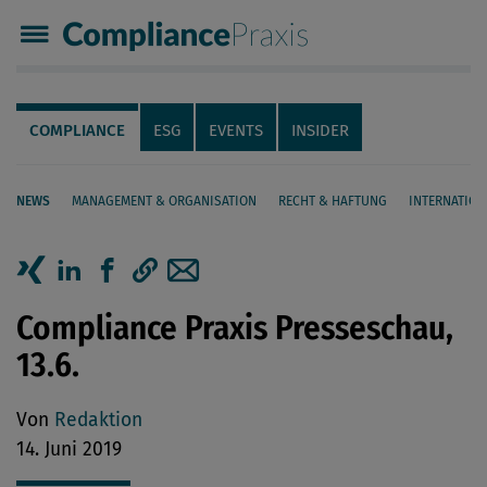
Compliance Praxis
Servicenavigation
Navigation
COMPLIANCE
ESG
EVENTS
INSIDER
NEWS
MANAGEMENT & ORGANISATION
RECHT & HAFTUNG
INTERNATION
Seiteninhalt
Artikel auf Xing teilen
Artikel auf linkedIn teilen
Artikel auf Facebook teilen
Artikellink kopieren
Artikel per Mail teilen
Compliance Praxis Presseschau,
13.6.
Von
Redaktion
14. Juni 2019