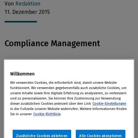
Von
Redaktion
11. Dezember 2015
Compliance Management
Das
Handelsblatt
bringt ein Video-Interview mit
Andreas Novak, Vorstand von Transparency
Willkommen
International Deutschland, zur Frage,
wann
Wir verwenden Cookies, die erforderlich sind, damit unsere Website
Compliance-Regeln versagen.
funktioniert. Wir verwenden gegebenenfalls auch zusätzliche Cookies, um
unsere Inhalte sowie Ihre digitale Erfahrung zu analysieren, zu verbessern
und zu personalisieren. Sie können Ihre Zustimmung zur Verwendung
Die C
ompliance
hat bei VW im Abgasskandal
dieser zusätzlichen Cookies jederzeit über den Link
Cookie-Einstellungen
offensichtlich versagt. Die
Deutschen Welle
stellt
in der Fußzeile unserer Website widerrufen. Weitere Informationen finden
Sie in unserer
Cookie-Richtlinie
.
die Frage, wie große Konzerne in Deutschland mit
dem Thema umgehen.
Zusätzliche Cookies ablehnen
Alle Cookies akzeptieren