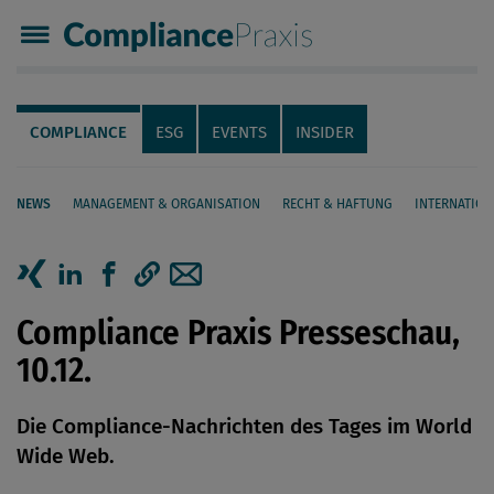
Compliance Praxis
Servicenavigation
Navigation
COMPLIANCE
ESG
EVENTS
INSIDER
NEWS
MANAGEMENT & ORGANISATION
RECHT & HAFTUNG
INTERNATION
Seiteninhalt
Artikel auf Xing teilen
Artikel auf linkedIn teilen
Artikel auf Facebook teilen
Artikellink kopieren
Artikel per Mail teilen
Compliance Praxis Presseschau,
10.12.
Die Compliance-Nachrichten des Tages im World
Wide Web.