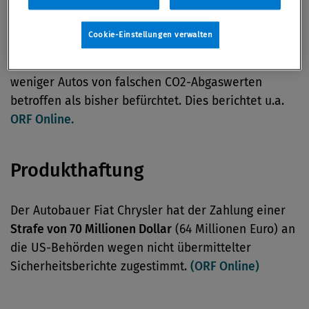
VW-Abgasaffäre
Cookie-Einstellungen verwalten
Wende bei
„Dieselgate“:
Geht es nach VW, sind viel
weniger Autos von falschen CO2-Abgaswerten
betroffen als bisher befürchtet. Dies berichtet u.a.
ORF Online.
Produkthaftung
Der Autobauer Fiat Chrysler hat der Zahlung einer
Strafe von 70 Millionen Dollar
(64 Millionen Euro) an
die US-Behörden wegen nicht übermittelter
Sicherheitsberichte zugestimmt.
(ORF Online)