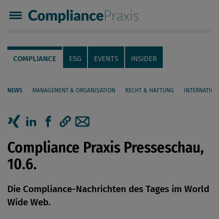
Compliance Praxis
Servicenavigation
Navigation
COMPLIANCE
ESG
EVENTS
INSIDER
NEWS
MANAGEMENT & ORGANISATION
RECHT & HAFTUNG
INTERNATION
Seiteninhalt
Artikel auf Xing teilen
Artikel auf linkedIn teilen
Artikel auf Facebook teilen
Artikellink kopieren
Artikel per Mail teilen
Compliance Praxis Presseschau,
10.6.
Die Compliance-Nachrichten des Tages im World
Wide Web.