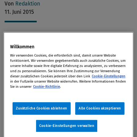
Von
Redaktion
11. Juni 2015
IP-Compliance
Willkommen
Wir verwenden Cookies, die erforderlich sind, damit unsere Website
Nike hat sich in einem Rechtsstreit mit drei
funktioniert. Wir verwenden gegebenenfalls auch zusätzliche Cookies, um
unsere Inhalte sowie Ihre digitale Erfahrung zu analysieren, zu verbessern
Schuhdesignern verglichen, so
ORF Online.
Das US-
und zu personalisieren. Sie können Ihre Zustimmung zur Verwendung
dieser zusätzlichen Cookies jederzeit über den Link
Cookie-Einstellungen
Unternehmen hatte den früheren Mitarbeitern
in der Fußzeile unserer Website widerrufen. Weitere Informationen finden
vorgeworfen, dem deutschen Konkurrenten adidas
Sie in unserer
Cookie-Richtlinie
.
Firmengeheimnisse
verraten zu haben.
Der
Entwurf der Urheberrechts-Novelle
sieht auch
Zusätzliche Cookies ablehnen
Alle Cookies akzeptieren
ein Lizenzrecht für Verlage vor, das Suchmaschinen
wie Google zur Kasse bitten soll. Rechtsexperte
Cookie-Einstellungen verwalten
Nikolaus Forgó hält die Regelung für verfehlt.
(Die