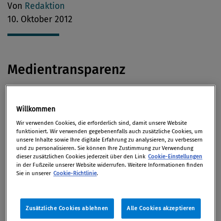
Von
Redaktion
10. Oktober 2012
Medientransparenz
Öffentliche Stellen und Firmen der Medienbehörde
Willkommen
haben noch bis
15. Oktober
Zeit, zu melden, in
Wir verwenden Cookies, die erforderlich sind, damit unsere Website
welchen Medien sie für wie viel Geld im zweiten
funktioniert. Wir verwenden gegebenenfalls auch zusätzliche Cookies, um
Quartal 2012 Werbung geschaltet haben. Daran
unsere Inhalte sowie Ihre digitale Erfahrung zu analysieren, zu verbessern
und zu personalisieren. Sie können Ihre Zustimmung zur Verwendung
erinnert
Der Standard.
Auch wer nicht inserierte,
dieser zusätzlichen Cookies jederzeit über den Link
Cookie-Einstellungen
muss das melden, ansonsten droht eine Strafe.
in der Fußzeile unserer Website widerrufen. Weitere Informationen finden
Sie in unserer
Cookie-Richtlinie
.
IT-Compliance
Zusätzliche Cookies ablehnen
Alle Cookies akzeptieren