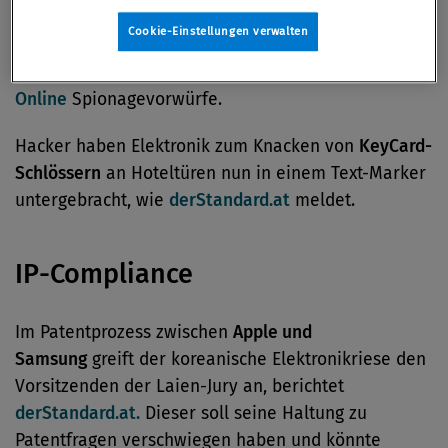
Die US-Regierung hindert zwei
chinesische IT-
Cookie-Einstellungen verwalten
Unternehmen
daran, in Amerika tätig zu werden. Sie
erhebt gegen Huawei und ZTE laut
ORF
Online
Spionagevorwürfe.
Hacker haben Elektronik zum Knacken von
KeyCard-
Schlössern
an Hoteltüren nun in einem Text-Marker
untergebracht, wie
derStandard.at
meldet.
IP-Compliance
Im Patentprozess zwischen
Apple und
Samsung
greift der koreanische Elektronikriese den
Vorsitzenden der Laien-Jury an, berichtet
derStandard.at.
Dieser soll seine Haltung zu
Patentfragen verschwiegen haben und könnte