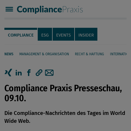
Compliance Praxis
Servicenavigation
Navigation
COMPLIANCE
ESG
EVENTS
INSIDER
NEWS
MANAGEMENT & ORGANISATION
RECHT & HAFTUNG
INTERNATION
Seiteninhalt
Artikel auf Xing teilen
Artikel auf linkedIn teilen
Artikel auf Facebook teilen
Artikellink kopieren
Artikel per Mail teilen
Compliance Praxis Presseschau,
09.10.
Die Compliance-Nachrichten des Tages im World
Wide Web.