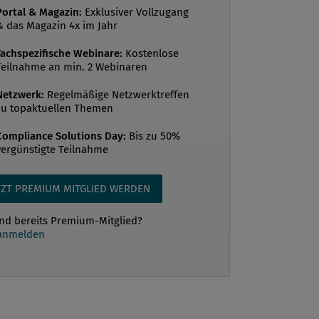
Portal & Magazin:
Exklusiver Vollzugang
rungen erlebten Kurskapriolen und
& das Magazin 4x im Jahr
önnen ihre Einsätze in wenigen Wochen
Fachspezifische Webinare:
Kostenlose
hen – aber auch verlieren. Täglich
Teilnahme an min. 2 Webinaren
 ständig neue Varianten,
ensfinanzierungen werden auf
Netzwerk:
Regelmäßige Netzwerktreffen
zu topaktuellen Themen
n von Kryptoeinheiten aufgebaut und
 Konzerne wie auch Start-ups wollen
Compliance Solutions Day:
Bis zu 50%
vergünstigte Teilnahme
oom beteiligen oder Kryptowährungen
gsersatz annehmen. Gleic...
TZT PREMIUM MITGLIED WERDEN
ind bereits Premium-Mitglied?
 anmelden