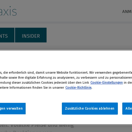
xis
ANM
NTS
INSIDER
RECHT & HAFTUNG
INTERNATIONALES
THEMENSPECIALS
M
l Assets und die
, die erforderlich sind, damit unsere Website funktioniert. Wir verwenden gegebenenfal
alte sowie Ihre digitale Erfahrung zu analysieren, zu verbessern und zu personalisiere
pfung von Geldwäsche
dung dieser zusätzlichen Cookies jederzeit über den Link
Cookie-Einstellungen
in de
eitere Informationen finden Sie in unserer
Cookie-Richtlinie
.
rrorfinanzierung
en
Ethereum, Ripple und andere
gen verwalten
Zusätzliche Cookies ablehnen
All
hrungen beherrschen die
len
len. Volatile Preise und wenig