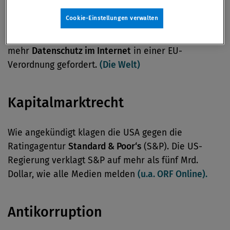
Cookie-Einstellungen verwalten
Die deutsche Verbraucherministerin Ilse Aigner hat
am "Safer Internet Day" die Festschreibung von
mehr
Datenschutz im Internet
in einer EU-
Verordnung gefordert.
(Die Welt)
Kapitalmarktrecht
Wie angekündigt klagen die USA gegen die
Ratingagentur
Standard & Poor‘s
(S&P). Die US-
Regierung verklagt S&P auf mehr als fünf Mrd.
Dollar, wie alle Medien melden
(u.a. ORF Online).
Antikorruption