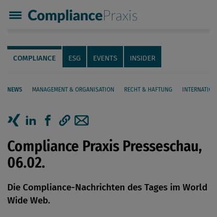
Compliance Praxis
Servicenavigation
Navigation
COMPLIANCE
ESG
EVENTS
INSIDER
NEWS
MANAGEMENT & ORGANISATION
RECHT & HAFTUNG
INTERNATION
Seiteninhalt
Artikel auf Xing teilen
Artikel auf linkedIn teilen
Artikel auf Facebook teilen
Artikellink kopieren
Artikel per Mail teilen
Compliance Praxis Presseschau,
06.02.
Die Compliance-Nachrichten des Tages im World
Wide Web.