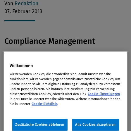
Von
Redaktion
07. Februar 2013
Compliance Management
Österreich hat als erstes Land in Europa einen
Standard geschaffen, nach dem Unternehmen ihr
Willkommen
Compliance-Management-System (CMS)
Wir verwenden Cookies, die erforderlich sind, damit unsere Website
funktioniert. Wir verwenden gegebenenfalls auch zusätzliche Cookies, um
zertifizieren
lassen können. Dies berichtet
Juve,
das
unsere Inhalte sowie Ihre digitale Erfahrung zu analysieren, zu verbessern
darüber auch mit einem der Hauptinitiatoren der
und zu personalisieren. Sie können Ihre Zustimmung zur Verwendung
dieser zusätzlichen Cookies jederzeit über den Link
Cookie-Einstellungen
ON-Regel, Compliance-Praxis-Mitherausgeber RA
in der Fußzeile unserer Website widerrufen. Weitere Informationen finden
Sie in unserer
Cookie-Richtlinie
.
Alexander Petsche, sprach.
Datenschutz
Zusätzliche Cookies ablehnen
Alle Cookies akzeptieren