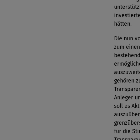
unterstütz
investiert
hätten.
Die nun v
zum einen 
bestehend
ermögliche
auszuweit
gehören z
Transparen
Anleger u
soll es Ak
auszuüben,
grenzüber
für die S
Transparen