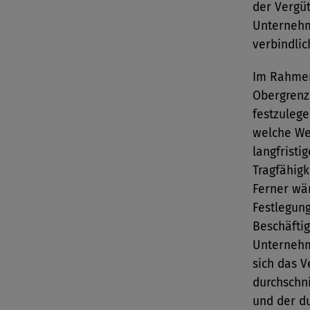
der Vergü
Unternehm
verbindli
Im Rahmen
Obergrenz
festzuleg
welche We
langfristi
Tragfähigk
Ferner wär
Festlegung
Beschäfti
Unternehm
sich das V
durchschni
und der du