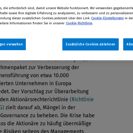
ung von Manager-Vergütungen soll
, die erforderlich sind, damit unsere Website funktioniert. Wir verwenden gegebenenfal
alte sowie Ihre digitale Erfahrung zu analysieren, zu verbessern und zu personalisiere
dung dieser zusätzlichen Cookies jederzeit über den Link
Cookie-Einstellungen
in de
tion
eitere Informationen finden Sie in unserer
Cookie-Richtlinie
.
014
gen verwalten
Zusätzliche Cookies ablehnen
All
äische Kommission hat am 10. April 2014
hmenpaket zur Verbesserung der
ensführung von etwa 10.000
ierten Unternehmen in Europa
det. Der Vorschlag zur Überarbeitung
den Aktionärsrechterichtlinie
(Richtlinie
G)
zielt darauf ab, Mängel in der
 Governance zu beheben. Die Krise habe
ass die Aktionäre zu häufig übermäßige
ge Risiken seitens des Managements