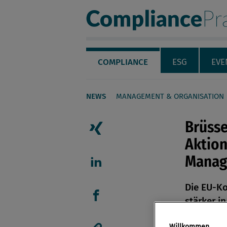
Compliance Pra
Servicenavigation
Navigation
COMPLIANCE
ESG
EVE
NEWS
MANAGEMENT & ORGANISATION
Seiteninhalt
Brüsse
Aktion
Artikel auf Xing teilen
Manag
Artikel auf linkedIn teil
Die EU-Ko
stärker i
Artikel auf Facebook tei
einbinden
Willkommen