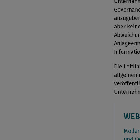
Unternehm
Governanc
anzugeben
aber keine
Abweichun
Anlageent
Informatio
Die Leitli
allgemein
veröffentl
Unternehm
WEB
Modern
und Ve