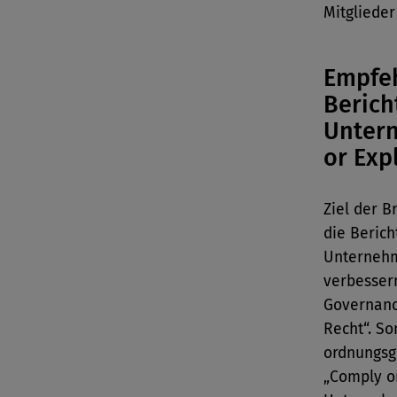
Mitglieder
Empfe
Berich
Unter
or Exp
Ziel der B
die Berich
Unternehm
verbesser
Governanc
Recht“. S
ordnungsg
„Comply or