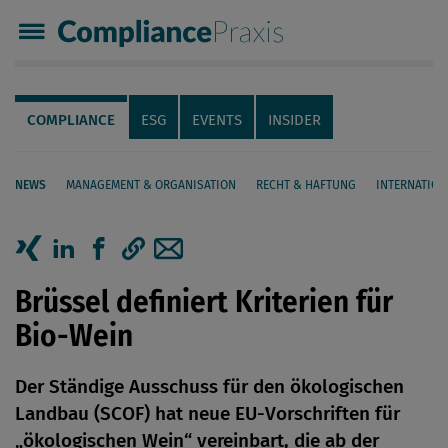
Compliance Praxis
Servicenavigation
Navigation
COMPLIANCE
ESG
EVENTS
INSIDER
NEWS
MANAGEMENT & ORGANISATION
RECHT & HAFTUNG
INTERNATION
Seiteninhalt
Artikel auf Xing teilen
Artikel auf linkedIn teilen
Artikel auf Facebook teilen
Artikellink kopieren
Artikel per Mail teilen
Brüssel definiert Kriterien für
Bio-Wein
Der Ständige Ausschuss für den ökologischen
Landbau (SCOF) hat neue EU-Vorschriften für
„ökologischen Wein“ vereinbart, die ab der