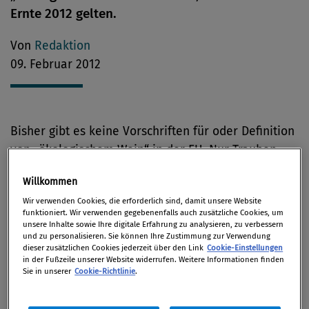
Ernte 2012 gelten.
Von
Redaktion
09. Februar 2012
Bisher gibt es keine Vorschriften für oder Definition
von „ökologischem Wein“ in der EU. Nur Trauben
können als „ökologisch/biologisch“ zertifiziert
Willkommen
werden, und ausschließlich der Vermerk „Wein aus
Wir verwenden Cookies, die erforderlich sind, damit unsere Website
ökologischen/biologischen Trauben“ ist derzeit
funktioniert. Wir verwenden gegebenenfalls auch zusätzliche Cookies, um
erlaubt. Die entsprechenden Vorschriften beziehen
unsere Inhalte sowie Ihre digitale Erfahrung zu analysieren, zu verbessern
und zu personalisieren. Sie können Ihre Zustimmung zur Verwendung
sich allerdings nicht auf das
dieser zusätzlichen Cookies jederzeit über den Link
Cookie-Einstellungen
in der Fußzeile unserer Website widerrufen. Weitere Informationen finden
Weinbereitungsverfahren, d.h. das gesamte
Sie in unserer
Cookie-Richtlinie
.
Verfahren von der Traube bis zum Wein.