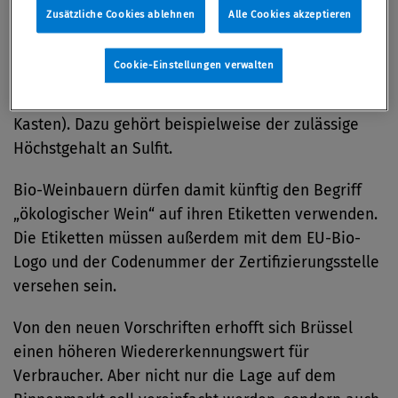
Mit den neuen Vorschriften für die ökologische
Zusätzliche Cookies ablehnen
Alle Cookies akzeptieren
Weinbereitung wird eine technische Definition von
ökologischem Wein eingeführt. In der Verordnung
Cookie-Einstellungen verwalten
werden für ökologischen Wein genehmigte
önologische Techniken und Stoffe bestimmt (siehe
Kasten). Dazu gehört beispielweise der zulässige
Höchstgehalt an Sulfit.
Bio-Weinbauern dürfen damit künftig den Begriff
„ökologischer Wein“ auf ihren Etiketten verwenden.
Die Etiketten müssen außerdem mit dem EU-Bio-
Logo und der Codenummer der Zertifizierungsstelle
versehen sein.
Von den neuen Vorschriften erhofft sich Brüssel
einen höheren Wiedererkennungswert für
Verbraucher. Aber nicht nur die Lage auf dem