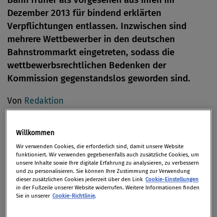
Dezember 2013 für bindend erklärten
Verpflichtungen entlassen. Inzwischen sind
mehrere Wettbewerber in den deutschen
Bahnstrommarkt eingetreten, sodass die
wettbewerbsrechtlichen Bedenken der
Kommission gegenstandslos geworden sind.
Von
Redaktion
11. April 2016
Willkommen
Wir verwenden Cookies, die erforderlich sind, damit unsere Website
funktioniert. Wir verwenden gegebenenfalls auch zusätzliche Cookies, um
Im Dezember 2013 nahm die EU-Kommission
unsere Inhalte sowie Ihre digitale Erfahrung zu analysieren, zu verbessern
und zu personalisieren. Sie können Ihre Zustimmung zur Verwendung
Verpflichtungsangebote der Deutsche Bahn
dieser zusätzlichen Cookies jederzeit über den Link
Cookie-Einstellungen
hinsichtlich ihres Preissystems für Bahnstrom in
in der Fußzeile unserer Website widerrufen. Weitere Informationen finden
Sie in unserer
Cookie-Richtlinie
.
Deutschland an. Bahnstrom, der für den Antrieb von
Lokomotiven verwendete Strom, ist für