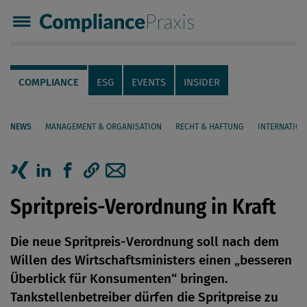
Compliance Praxis
Servicenavigation
Navigation
COMPLIANCE
ESG
EVENTS
INSIDER
NEWS
MANAGEMENT & ORGANISATION
RECHT & HAFTUNG
INTERNATION
Seiteninhalt
Artikel auf Xing teilen
Artikel auf linkedIn teilen
Artikel auf Facebook teilen
Artikellink kopieren
Artikel per Mail teilen
Spritpreis-Verordnung in Kraft
Die neue Spritpreis-Verordnung soll nach dem
Willen des Wirtschaftsministers einen „besseren
Überblick für Konsumenten“ bringen.
Tankstellenbetreiber dürfen die Spritpreise zu