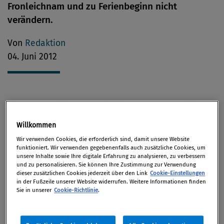
Fronleichnam und zu Ferienbeginn nicht
verändern.
Von
Redaktion
04. Juni 2012
Mit der novellierten Spritpreis-Verordnung will
Wirtschaftsminister Reinhold Mitterlehner
Willkommen
„transparente und faire Spritpreise zu Fronleichnam
Wir verwenden Cookies, die erforderlich sind, damit unsere Website
und zu Ferienbeginn“ ermöglichen.
funktioniert. Wir verwenden gegebenenfalls auch zusätzliche Cookies, um
unsere Inhalte sowie Ihre digitale Erfahrung zu analysieren, zu verbessern
und zu personalisieren. Sie können Ihre Zustimmung zur Verwendung
Laut der Verordnung werden die Preise für Super
dieser zusätzlichen Cookies jederzeit über den Link
Cookie-Einstellungen
und Diesel vorerst an drei intensiven
in der Fußzeile unserer Website widerrufen. Weitere Informationen finden
Sie in unserer
Cookie-Richtlinie
.
Reisewochenenden im Jahr 2012 über einen
mehrtägigen Zeitraum eingefroren.