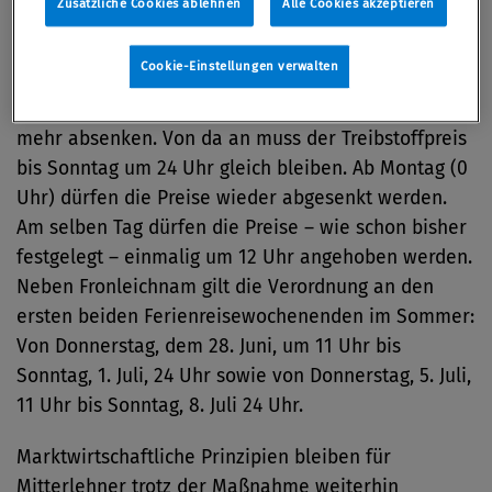
Zusätzliche Cookies ablehnen
Alle Cookies akzeptieren
Konkret bedeutet das für Fronleichnam:
Tankstellenbetreiber dürfen am Dienstag vor
Cookie-Einstellungen verwalten
Fronleichnam um 12 Uhr die Preise erhöhen und
dann die Preise bis zum Mittwoch um 11 Uhr nur
mehr absenken. Von da an muss der Treibstoffpreis
bis Sonntag um 24 Uhr gleich bleiben. Ab Montag (0
Uhr) dürfen die Preise wieder abgesenkt werden.
Am selben Tag dürfen die Preise – wie schon bisher
festgelegt – einmalig um 12 Uhr angehoben werden.
Neben Fronleichnam gilt die Verordnung an den
ersten beiden Ferienreisewochenenden im Sommer:
Von Donnerstag, dem 28. Juni, um 11 Uhr bis
Sonntag, 1. Juli, 24 Uhr sowie von Donnerstag, 5. Juli,
11 Uhr bis Sonntag, 8. Juli 24 Uhr.
Marktwirtschaftliche Prinzipien bleiben für
Mitterlehner trotz der Maßnahme weiterhin