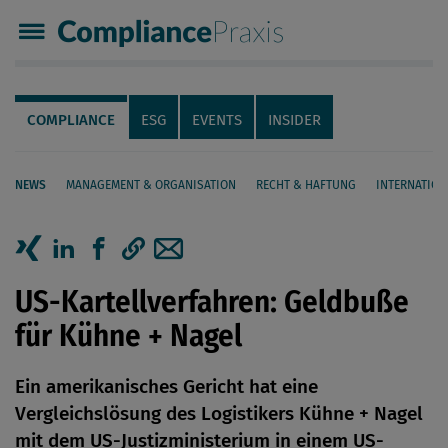
Compliance Praxis
Servicenavigation
Navigation
COMPLIANCE
ESG
EVENTS
INSIDER
NEWS
MANAGEMENT & ORGANISATION
RECHT & HAFTUNG
INTERNATION
Seiteninhalt
Artikel auf Xing teilen
Artikel auf linkedIn teilen
Artikel auf Facebook teilen
Artikellink kopieren
Artikel per Mail teilen
US-Kartellverfahren: Geldbuße
für Kühne + Nagel
Ein amerikanisches Gericht hat eine
Vergleichslösung des Logistikers Kühne + Nagel
mit dem US-Justizministerium in einem US-