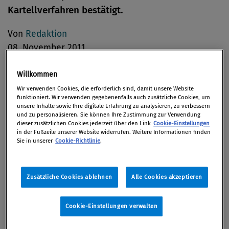
Kartellverfahren bestätigt.
Von
Redaktion
08. November 2011
Willkommen
Wir verwenden Cookies, die erforderlich sind, damit unsere Website
Das für den Distrikt Columbia zuständige US-
funktioniert. Wir verwenden gegebenenfalls auch zusätzliche Cookies, um
unsere Inhalte sowie Ihre digitale Erfahrung zu analysieren, zu verbessern
amerikanische Gericht hat den Vergleich bestätigt,
und zu personalisieren. Sie können Ihre Zustimmung zur Verwendung
den der Schweizer Logistikriese Kühne + Nagel mit
dieser zusätzlichen Cookies jederzeit über den Link
Cookie-Einstellungen
in der Fußzeile unserer Website widerrufen. Weitere Informationen finden
dem amerikanischen Justizministerium (DOJ) am 30.
Sie in unserer
Cookie-Richtlinie
.
September 2010 geschlossen hat. Im Rahmen des
Vergleichs hatte Kühne + Nagel einer Buße in Höhe
Zusätzliche Cookies ablehnen
Alle Cookies akzeptieren
von rund 9,9 Mio. US-Dollar (rd. 7,2 Mio. Euro)
zugestimmt, um Vorwürfe beizulegen, dass
internationale Speditionsunternehmen bestimmte
Cookie-Einstellungen verwalten
Zuschläge bei Speditionsaktivitäten abgesprochen