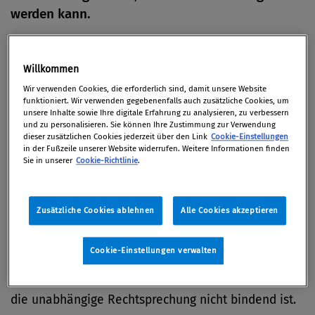
werden kann.
Von
Redaktion
24. Januar 2013
Willkommen
Wir verwenden Cookies, die erforderlich sind, damit unsere Website
funktioniert. Wir verwenden gegebenenfalls auch zusätzliche Cookies, um
unsere Inhalte sowie Ihre digitale Erfahrung zu analysieren, zu verbessern
und zu personalisieren. Sie können Ihre Zustimmung zur Verwendung
In dieser Fibel werden die Grundbegriffe des neuen
dieser zusätzlichen Cookies jederzeit über den Link
Cookie-Einstellungen
in der Fußzeile unserer Website widerrufen. Weitere Informationen finden
Korruptionsstrafrechts kurz dargestellt. In die
Sie in unserer
Cookie-Richtlinie
.
Erläuterungen wurden auch Beispiele und
Antwortvorschläge auf an das Bundesministerium
für Justiz herangetragene Fragen eingearbeitet.
Zusätzliche Cookies ablehnen
Alle Cookies akzeptieren
Das Ministerium weist ausdrücklich darauf hin, dass
Cookie-Einstellungen verwalten
die in der Fibel zum Ausdruck kommende
Rechtsansicht des Bundesministeriums für Justiz für
die unabhängige Rechtsprechung nicht bindend ist.