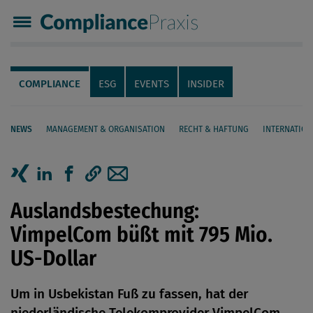
Compliance Praxis
Servicenavigation
Navigation
COMPLIANCE
ESG
EVENTS
INSIDER
NEWS
MANAGEMENT & ORGANISATION
RECHT & HAFTUNG
INTERNATION
Seiteninhalt
Artikel auf Xing teilen
Artikel auf linkedIn teilen
Artikel auf Facebook teilen
Artikellink kopieren
Artikel per Mail teilen
Auslandsbestechung:
VimpelCom büßt mit 795 Mio.
US-Dollar
Um in Usbekistan Fuß zu fassen, hat der
niederländische Telekomprovider VimpelCom