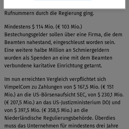
Vergabe von Lizenzen, Frequenzen, Kanälen und
Rufnummern durch die Regierung ging.
Mindestens $ 114 Mio. (€ 103 Mio.)
Bestechungsgelder sollen über eine Firma, die dem
Beamten nahestand, eingeschleust worden sein.
Eine weitere halbe Million an Schmiergeldern
wurden als Spenden an eine mit dem Beamten
verbundene karitative Einrichtung getarnt.
Im nun erreichten Vergleich verpflichtet sich
VimpelCom zu Zahlungen von $ 167,5 Mio. (€ 151
Mio.) an die US-Börsenaufsicht SEC, von $ 230,1 Mio.
(€ 207,5 Mio.) an das US-Justizministerium DOJ und
von $ 397,5 Mio. (€ 358,5 Mio.) an die
Niederländische Regulierungsbehörde. Überdies
muss das Unternehmen für mindestens drei Jahre