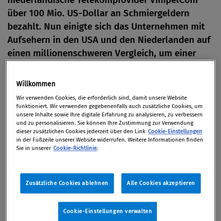
über 100 Mio. US-Dollar an Schmiergeldern
bezahlt. Nun einigte sich das Unternehmen mit
Aufsehern in den USA und den Niederlanden auf
einen millionenschweren Vergleich, um einer
Verfolgung nach dem FCPA zu entgehen.
Willkommen
Von
Redaktion
Wir verwenden Cookies, die erforderlich sind, damit unsere Website
19. Februar 2016
funktioniert. Wir verwenden gegebenenfalls auch zusätzliche Cookies, um
unsere Inhalte sowie Ihre digitale Erfahrung zu analysieren, zu verbessern
und zu personalisieren. Sie können Ihre Zustimmung zur Verwendung
dieser zusätzlichen Cookies jederzeit über den Link
Cookie-Einstellungen
in der Fußzeile unserer Website widerrufen. Weitere Informationen finden
Sie in unserer
Cookie-Richtlinie
.
Der Eintritt der niederländischen VimpelCom auf
den Telekommunikationsmarkt Usbekistans gelang
offenbar nur über massive Korruption. Der
Zusätzliche Cookies ablehnen
Alle Cookies akzeptieren
Telekomprovider soll einem mit dem Usbekischen
Präsidenten verbundenen Beamten Schmiergelder
Cookie-Einstellungen verwalten
angeboten und gezahlt haben, als es um die