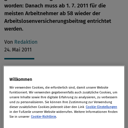
worden: Danach muss ab 1. 7. 2011 für die
meisten Arbeitnehmer ab 58 wieder der
Arbeitslosenversicherungsbeitrag entrichtet
werden.
Von
Redaktion
24. Mai 2011
Die Belastung des Insolvenz-Entgelt-Fonds (IEF)
Willkommen
durch die gesetzlich vorgesehenen Ausgaben hat
Wir verwenden Cookies, die erforderlich sind, damit unsere Website
die Zufuhr zusätzlicher finanzieller Mittel
funktioniert. Wir verwenden gegebenenfalls auch zusätzliche Cookies, um
unsere Inhalte sowie Ihre digitale Erfahrung zu analysieren, zu verbessern
erforderlich gemacht. Da der Gesetzgeber eine
und zu personalisieren. Sie können Ihre Zustimmung zur Verwendung
dieser zusätzlichen Cookies jederzeit über den Link
Cookie-Einstellungen
generelle Erhöhung der Lohnnebenkosten
in der Fußzeile unserer Website widerrufen. Weitere Informationen finden
vermeiden
wollte, hat er von einer Erhöhung des
Sie in unserer
Cookie-Richtlinie
.
Zuschlags zum Arbeitslosenversicherungsbeitrag