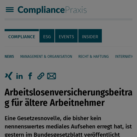
Compliance Praxis
Servicenavigation
Navigation
COMPLIANCE
ESG
EVENTS
INSIDER
NEWS
MANAGEMENT & ORGANISATION
RECHT & HAFTUNG
INTERNATION
Seiteninhalt
Artikel auf Xing teilen
Artikel auf linkedIn teilen
Artikel auf Facebook teilen
Artikellink kopieren
Artikel per Mail teilen
Arbeitslosenversicherungsbeitra
g für ältere Arbeitnehmer
Eine Gesetzesnovelle, die bisher kein
nennenswertes mediales Aufsehen erregt hat, ist
gestern im Bundesgesetzblatt veröffentlicht