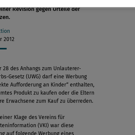
ternehmen scheiterte jetzt vor dem
iner Revision gegen Urteile der
zen.
tion
r 2012
er 28 des Anhangs zum Unlauterer-
bs-Gesetz (UWG) darf eine Werbung
ekte Aufforderung an Kinder“ enthalten,
mtes Produkt zu kaufen oder die Eltern
re Erwachsene zum Kauf zu überreden.
iner Klage des Vereins für
eninformation (VKI) war diese
g auf folgende Werbung eines