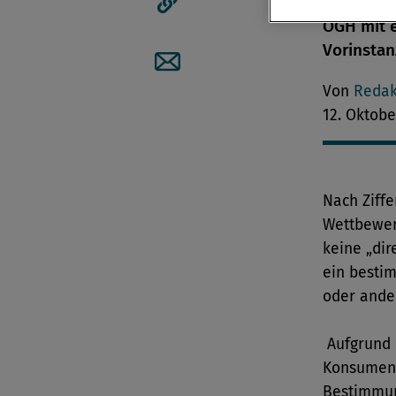
Handelsun
OGH mit e
Artikellink kopieren
Vorinstan
Artikel per Mail teilen
Von
Redak
12. Oktobe
Nach Ziff
Wettbewer
keine „dir
ein bestim
oder ande
Aufgrund e
Konsument
Bestimmun