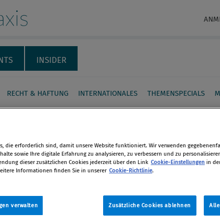
xis
ANM
NTS
INSIDER
RECHT & HAFTUNG
INTERNATIONALES
THEMENSPECIALS
M
der gerichtete Werbung:
lsunternehmen verliert
, die erforderlich sind, damit unsere Website funktioniert. Wir verwenden gegebenenfal
GH
alte sowie Ihre digitale Erfahrung zu analysieren, zu verbessern und zu personalisiere
dung dieser zusätzlichen Cookies jederzeit über den Link
Cookie-Einstellungen
in de
en
eitere Informationen finden Sie in unserer
Cookie-Richtlinie
.
ung darf keine direkte Aufforderung
 enthalten, ein bestimmtes Produkt
len
gen verwalten
Zusätzliche Cookies ablehnen
All
. Ein deswegen belangtes