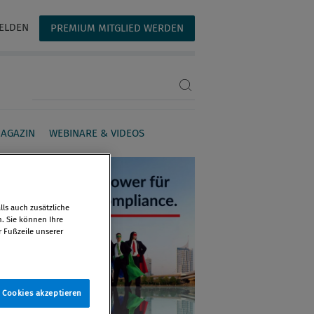
ELDEN
PREMIUM MITGLIED WERDEN
Suchbegriff eingeben
AGAZIN
WEBINARE & VIDEOS
ls auch zusätzliche
n. Sie können Ihre
r Fußzeile unserer
e Cookies akzeptieren