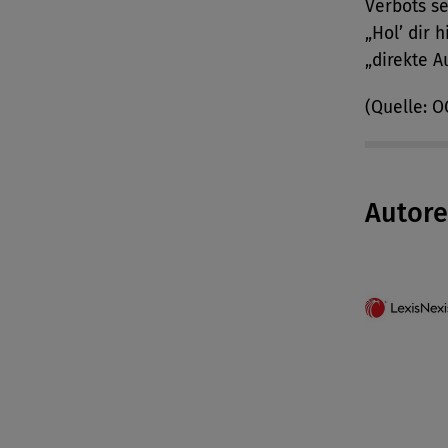
Verbots s
„Hol’ dir 
„direkte A
(Quelle: 
Autor