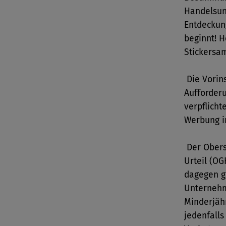
Handelsun
Entdeckun
beginnt! H
Stickersa
Die Vorins
Aufforder
verpflich
Werbung in
Der Obers
Urteil (OG
dagegen g
Unternehm
Minderjähr
jedenfalls