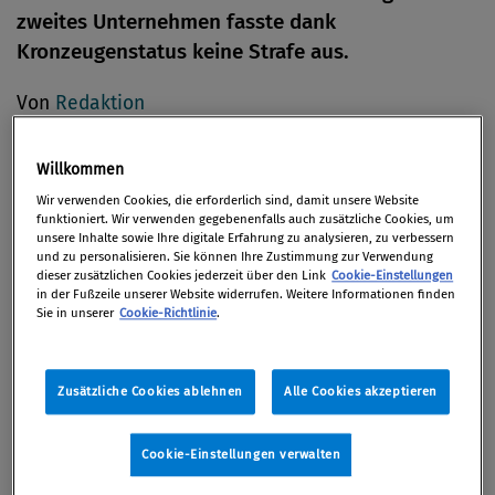
zweites Unternehmen fasste dank
Kronzeugenstatus keine Strafe aus.
Von
Redaktion
04. Juni 2019
Willkommen
Wir verwenden Cookies, die erforderlich sind, damit unsere Website
funktioniert. Wir verwenden gegebenenfalls auch zusätzliche Cookies, um
Auf Antrag der BWB hat das Kartellgericht über die
unsere Inhalte sowie Ihre digitale Erfahrung zu analysieren, zu verbessern
und zu personalisieren. Sie können Ihre Zustimmung zur Verwendung
Banner GmbH eine Geldbuße in Höhe von 60.000
dieser zusätzlichen Cookies jederzeit über den Link
Cookie-Einstellungen
in der Fußzeile unserer Website widerrufen. Weitere Informationen finden
EUR verhängt und einen Kartellverstoß der BMG
Sie in unserer
Cookie-Richtlinie
.
Metall und Recycling GmbH (und ihrer
Muttergesellschaft Eco-Bat Technologies Limited)
festgestellt.
Zusätzliche Cookies ablehnen
Alle Cookies akzeptieren
Die Unternehmen verstießen durch eine Aufteilung
Cookie-Einstellungen verwalten
der Bezugsquellen bei der Sammlung von