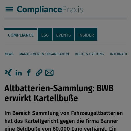
Compliance Praxis
Servicenavigation
Navigation
COMPLIANCE
ESG
EVENTS
INSIDER
NEWS
MANAGEMENT & ORGANISATION
RECHT & HAFTUNG
INTERNATION
Seiteninhalt
Artikel auf Xing teilen
Artikel auf linkedIn teilen
Artikel auf Facebook teilen
Artikellink kopieren
Artikel per Mail teilen
Altbatterien-Sammlung: BWB
erwirkt Kartellbuße
Im Bereich Sammlung von Fahrzeugaltbatterien
hat das Kartellgericht gegen die Firma Banner
eine Geldbuße von 60.000 Euro verhängt. Ein