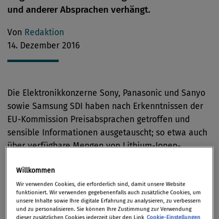
und anderer Absprachen verhängt.
Von
Redaktion
14. Dezember 2016
Die Elektronikkonzerne Sony, Panasonic und Sanyo
sowie Samsung SDI haben nach Erkenntnissen der
EU-Kommission Preisabsprachen getroffen und
sensible Informationen ausgetauscht; so etwa auch
über verfügbare Mengen von Lithium-Ionen-
Akkumulatoren, die in Laptops und Mobiltelefonen
Willkommen
verwendet werden. Dies stellt einen Verstoß gegen
die EU-Kartellvorschriften dar.
Wir verwenden Cookies, die erforderlich sind, damit unsere Website
funktioniert. Wir verwenden gegebenenfalls auch zusätzliche Cookies, um
unsere Inhalte sowie Ihre digitale Erfahrung zu analysieren, zu verbessern
Samsung SDI wurde die Geldbuße erlassen, weil das
und zu personalisieren. Sie können Ihre Zustimmung zur Verwendung
dieser zusätzlichen Cookies jederzeit über den Link
Cookie-Einstellungen