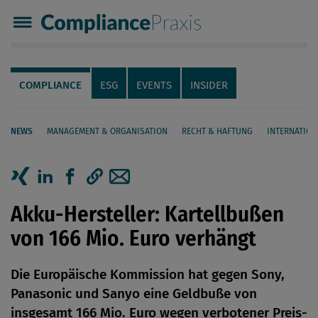
Compliance Praxis
Servicenavigation
Navigation
COMPLIANCE
ESG
EVENTS
INSIDER
NEWS
MANAGEMENT & ORGANISATION
RECHT & HAFTUNG
INTERNATION
Seiteninhalt
Artikel auf Xing teilen
Artikel auf linkedIn teilen
Artikel auf Facebook teilen
Artikellink kopieren
Artikel per Mail teilen
Akku-Hersteller: Kartellbußen
von 166 Mio. Euro verhängt
Die Europäische Kommission hat gegen Sony,
Panasonic und Sanyo eine Geldbuße von
insgesamt 166 Mio. Euro wegen verbotener Preis-