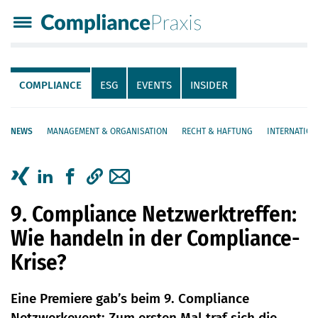
Compliance Praxis
Servicenavigation
Navigation
COMPLIANCE
ESG
EVENTS
INSIDER
NEWS
MANAGEMENT & ORGANISATION
RECHT & HAFTUNG
INTERNATION
Seiteninhalt
Artikel auf Xing teilen
Artikel auf linkedIn teilen
Artikel auf Facebook teilen
Artikellink kopieren
Artikel per Mail teilen
9. Compliance Netzwerktreffen:
Wie handeln in der Compliance-
Krise?
Eine Premiere gab’s beim 9. Compliance
Netzwerkevent: Zum ersten Mal traf sich die