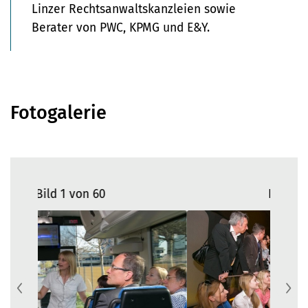
Linzer Rechtsanwaltskanzleien sowie
Berater von PWC, KPMG und E&Y.
Fotogalerie
Bild 2 von 60
Previous
N