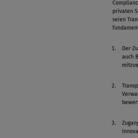
Complianc
privaten S
seien Tra
fundament
Der Zu
auch 
mitzuw
Transp
Verwal
bewer
Zugang
Innova