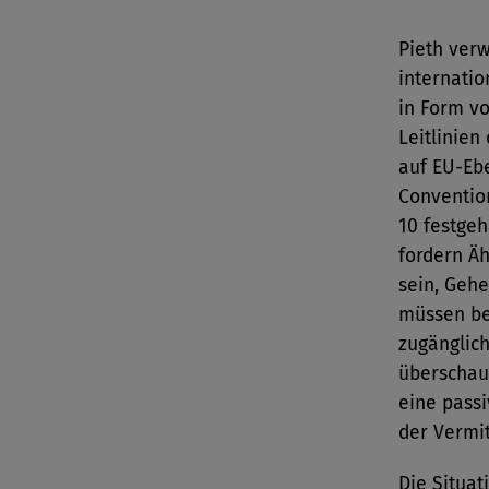
Pieth ver
internati
in Form vo
Leitlinien
auf EU-Eb
Conventio
10 festgeh
fordern Äh
sein, Geh
müssen be
zugänglich
überschau
eine passi
der Vermit
Die Situat