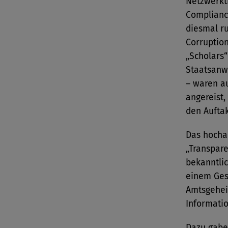
Netzwerktr
Complianc
diesmal ru
Corruptio
„Scholars“
Staatsanw
– waren a
angereist,
den Aufta
Das hocha
„Transpare
bekanntlic
einem Ges
Amtsgehei
Informatio
Dazu gabe