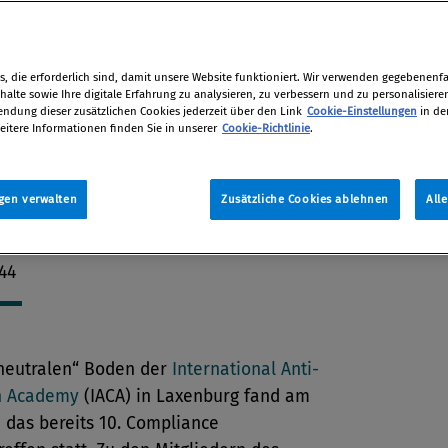
olles Instrument der
nsbekämpfung. Österreich hat noch
eheimnis in der Verfassung
, die erforderlich sind, damit unsere Website funktioniert. Wir verwenden gegebenenfal
, doch ein Paradigmenwechsel steht
alte sowie Ihre digitale Erfahrung zu analysieren, zu verbessern und zu personalisiere
dung dieser zusätzlichen Cookies jederzeit über den Link
Cookie-Einstellungen
in de
s sich ändern wird und muss,
eitere Informationen finden Sie in unserer
Cookie-Richtlinie
.
te am 10. Netzwerkevent ein
iges, internationales Panel.
gen verwalten
Zusätzliche Cookies ablehnen
All
tion
013 / Erschienen in Compliance Praxis
 44
neutralen“ Boden der
International Anti-
n Academy
(IACA) in Laxenburg fand am
13 das bereits 10. Compliance