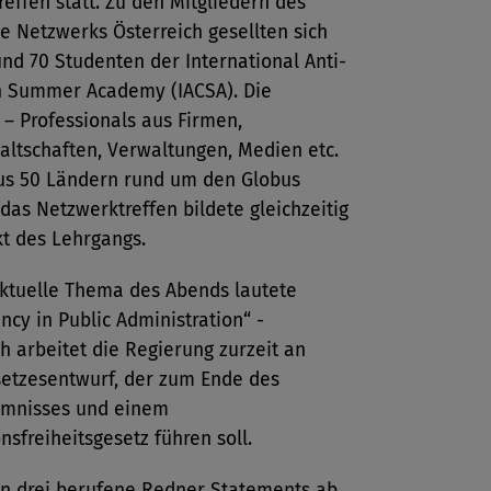
effen statt. Zu den Mitgliedern des
e Netzwerks Österreich gesellten sich
nd 70 Studenten der International Anti-
n Summer Academy (IACSA). Die
 – Professionals aus Firmen,
altschaften, Verwaltungen, Medien etc.
us 50 Ländern rund um den Globus
 das Netzwerktreffen bildete gleichzeitig
kt des Lehrgangs.
ktuelle Thema des Abends lautete
ncy in Public Administration“ -
h arbeitet die Regierung zurzeit an
etzesentwurf, der zum Ende des
mnisses und einem
nsfreiheitsgesetz führen soll.
n drei berufene Redner Statements ab