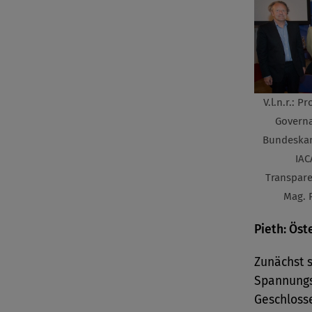
V.l.n.r.: P
Governa
Bundeskan
IAC
Transpare
Mag. P
Pieth: Öst
Zunächst s
Spannungs
Geschloss