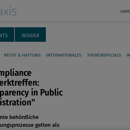
xis
ANM
NTS
INSIDER
RECHT & HAFTUNG
INTERNATIONALES
THEMENSPECIALS
M
mpliance
rktreffen:
parency in Public
stration"
en
nte behördliche
len
ungsprozesse gelten als