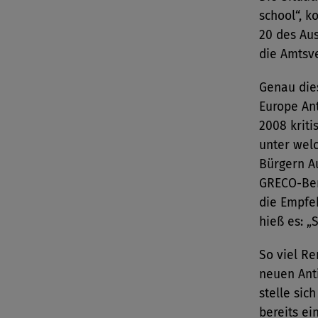
school“, k
20 des Aus
die Amtsve
Genau die
Europe An
2008 kriti
unter wel
Bürgern Au
GRECO-Beri
die Empfe
hieß es: „
So viel Re
neuen Anti
stelle sich
bereits ei