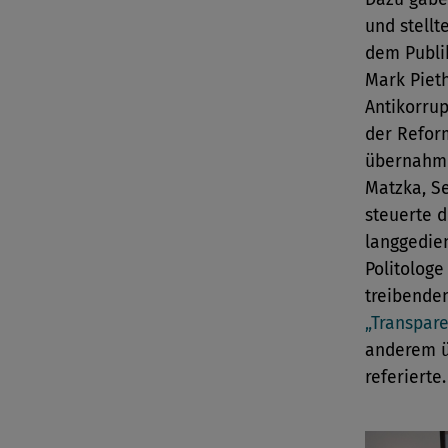
und stellt
dem Publi
Mark Piet
Antikorrup
der Reform
übernahm 
Matzka, S
steuerte d
langgedie
Politologe
treibenden
„Transpar
anderem ü
referierte.