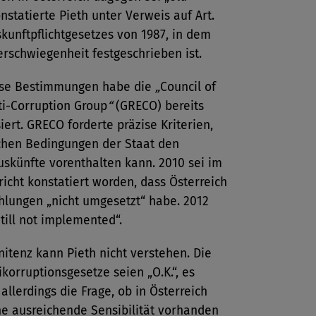
onstatierte Pieth unter Verweis auf Art.
kunftpflichtgesetzes von 1987, in dem
rschwiegenheit festgeschrieben ist.
se Bestimmungen habe die
„
Council of
ti-Corruption Group
“
(GRECO) bereits
siert. GRECO forderte präzise Kriterien,
chen Bedingungen der Staat den
skünfte vorenthalten kann. 2010 sei im
cht konstatiert worden, dass Österreich
hlungen „nicht umgesetzt“ habe. 2012
Still not implemented“.
nitenz kann Pieth nicht verstehen. Die
korruptionsgesetze seien „O.K.“, es
 allerdings die Frage, ob in Österreich
ne ausreichende Sensibilität vorhanden