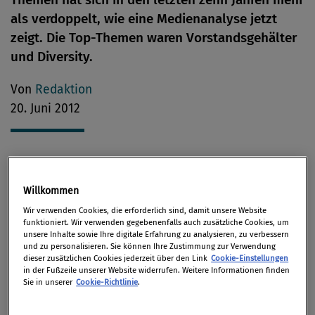
als verdoppelt, wie eine Medienanalyse jetzt
zeigt. Die Top-Themen waren Vorstandsgehälter
und Diversity.
Von
Redaktion
20. Juni 2012
Zehn Jahre nach Einführung des Deutschen
Willkommen
Corporate Governance Kodex nehmen Berichte über
Wir verwenden Cookies, die erforderlich sind, damit unsere Website
„Gute Unternehmensführung“ 12 Prozent (2002: fünf
funktioniert. Wir verwenden gegebenenfalls auch zusätzliche Cookies, um
Prozent) der täglichen
unsere Inhalte sowie Ihre digitale Erfahrung zu analysieren, zu verbessern
und zu personalisieren. Sie können Ihre Zustimmung zur Verwendung
Unternehmensberichterstattung in den führenden
dieser zusätzlichen Cookies jederzeit über den Link
Cookie-Einstellungen
deutschen und ausgesuchten europäischen Medien
in der Fußzeile unserer Website widerrufen. Weitere Informationen finden
Sie in unserer
Cookie-Richtlinie
.
ein.