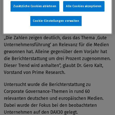
Das zeigt eine Analyse von Prime Research
Zusätzliche Cookies ablehnen
Alle Cookies akzeptieren
http://www.prime-research.com/ in
Zusammenarbeit mit der Regierungskommission
Cookie-Einstellungen verwalten
Deutscher Corporate Governance Kodex.
http://www.corporate-governance-code.de/
„Die Zahlen zeigen deutlich, dass das Thema ‚Gute
Unternehmensführung‘ an Relevanz für die Medien
gewonnen hat. Alleine gegenüber dem Vorjahr hat
die Berichterstattung um drei Prozent zugenommen.
Dieser Trend wird anhalten“, glaubt Dr. Gero Kalt,
Vorstand von Prime Research.
Untersucht wurde die Berichterstattung zu
Corporate Governance-Themen in rund 60
relevanten deutschen und europäischen Medien.
Dabei wurde der Fokus bei den beobachteten
Unternehmen auf den DAX30 gelegt.