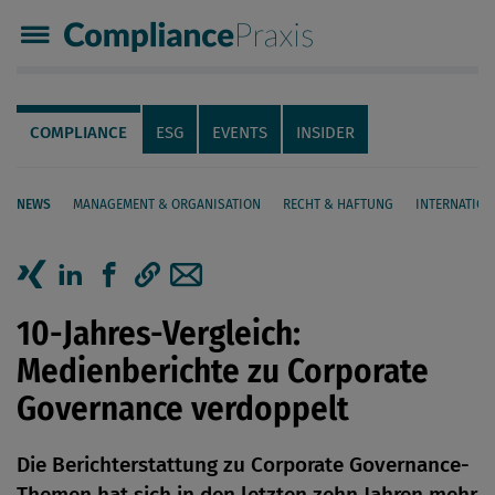
Compliance Praxis
Servicenavigation
Navigation
COMPLIANCE
ESG
EVENTS
INSIDER
NEWS
MANAGEMENT & ORGANISATION
RECHT & HAFTUNG
INTERNATION
Seiteninhalt
Artikel auf Xing teilen
Artikel auf linkedIn teilen
Artikel auf Facebook teilen
Artikellink kopieren
Artikel per Mail teilen
10-Jahres-Vergleich:
Medienberichte zu Corporate
Governance verdoppelt
Die Berichterstattung zu Corporate Governance-
Themen hat sich in den letzten zehn Jahren mehr