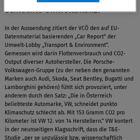
Schlechte Umweltbilanz?
In der Aussendung zitiert der VCÖ den auf EU-
Datenmaterial basierenden „Car Report“ der
Umwelt-Lobby „Transport & Environment“.
Gemessen wird darin Flottenverbrauch und CO2-
Output diverser Autohersteller. Die Porsche-
Volkswagen-Gruppe (zu der neben den genannten
Marken auch Audi, Skoda, Seat Bentley, Bugatti und
Lamborghini gehören) fühlt sich provoziert, unter
anderem durch den Satz: „Die in Österreich
beliebteste Automarke, VW, schneidet punkto
Klimaschutz schlecht ab. Mit 153 Gramm CO2 pro
Kilometer ist VW 12. von 14 Herstellern.“ VW kontert
in der neunseitigen Klagsschrift, dass die T&E-
Studie „per se unzulässig bzw. wissenschaftlich