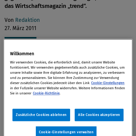
das Wirtschaftsmagazin „trend“.
Von
Redaktion
27. März 2011
Willkommen
Porsche Austria klagt den Verkehrsclub Österreich
Wir verwenden Cookies, die erforderlich sind, damit unsere Website
(VCÖ) auf unlauteren Wettbewerb,
funktioniert. Wir verwenden gegebenenfalls auch zusätzliche Cookies, um
unsere Inhalte sowie Ihre digitale Erfahrung zu analysieren, zu verbessern
wettbewerbsschädigendes Verhalten und falsche
und zu personalisieren. Sie können Ihre Zustimmung zur Verwendung
Tatsachenbehauptung, berichtet das
dieser zusätzlichen Cookies jederzeit über den Link
Cookie-Einstellungen
in der Fußzeile unserer Website widerrufen. Weitere Informationen finden
Wirtschaftsmagazin „trend“ in seiner Ausgabe vom
Sie in unserer
Cookie-Richtlinie
.
28. März. Der Streit dreht sich um eine Aussendung
des VCÖ mit dem Titel „Österreichs Neuwagenflotte
beim Klimaschutz im EU-Vergleich nur im
Zusätzliche Cookies ablehnen
Alle Cookies akzeptieren
Mittelfeld“.
Cookie-Einstellungen verwalten