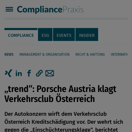
Compliance Praxis
Servicenavigation
Navigation
COMPLIANCE
ESG
EVENTS
INSIDER
NEWS
MANAGEMENT & ORGANISATION
RECHT & HAFTUNG
INTERNATION
Seiteninhalt
Artikel auf Xing teilen
Artikel auf linkedIn teilen
Artikel auf Facebook teilen
Artikellink kopieren
Artikel per Mail teilen
„trend“: Porsche Austria klagt
Verkehrsclub Österreich
Der Autokonzern wirft dem Verkehrsclub
Österreich Kreditschädigung vor. Der wehrt sich
gegen die „Einschüchterungsklage“, berichtet