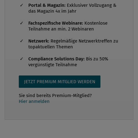
Portal & Magazin:
Exklusiver Vollzugang &
Beratungsunternehmen Deloitte. Seit kurzem ist sie
das Magazin 4x im Jahr
auch Mitglied des Herausgeber:innen-Teams der
Fachspezifische Webinare:
Kostenlose
Compliance Praxis und wird auch hier ihre Expertise
Teilnahme an min. 2 Webinaren
einbringen. Sie hat bereits viel Erfahrung als
Autorin der Compliance Praxis. Compliance Praxis:
Netzwerk:
Regelmäßige Netzwerktreffen zu
topaktuellen Themen
Frau Müller, Ihr S...
Compliance Solutions Day:
Bis zu 50%
vergünstigte Teilnahme
JETZT PREMIUM MITGLIED WERDEN
Sie sind bereits Premium-Mitglied?
Hier anmelden