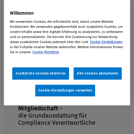
Ereignissen und damit zusammenhängenden
Fragen aus der Compliance. In dieser Folge
Willkommen
wollen wir uns das Thema
Premium
Wir verwenden Cookies, die erforderlich sind, damit unsere Website
Geldwäscheprävention genauer ansehen,
funktioniert. Wir verwenden gegebenenfalls auch zusätzliche Cookies, um
unsere Inhalte sowie Ihre digitale Erfahrung zu analysieren, zu verbessern
gemeinsam mit Shahanaz Müller, CAMS, Partner
und zu personalisieren. Sie können Ihre Zustimmung zur Verwendung
bei Deloitte Österreich, die den Bereich AML- &
dieser zusätzlichen Cookies jederzeit über den Link
Cookie-Einstellungen
in der Fußzeile unserer Website widerrufen. Weitere Informationen finden
Sanctions Compliance Advisory verantwortet.
Sie in unserer
Cookie-Richtlinie
.
Von
Mag. Christiane Jördens Bakk.
10. Juni 2025
Zusätzliche Cookies ablehnen
Alle Cookies akzeptieren
Cookie-Einstellungen verwalten
In unserer heutigen Folge "Drei Fragen an..." zum
Compliance Praxis Premium
Mitgliedschaft -
Thema Geldwäscheprävention ist Shahanaz Müller,
die Grundausstattung für
CAMS, am Wort. Als Expertin für AML- und Sanctions
Compliance Verantwortliche
Compliance Advisory, verantwortet sie diesen
Bereich beim international angesehenen