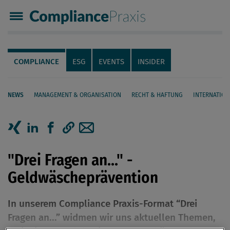
Compliance Praxis
Servicenavigation
Navigation
COMPLIANCE
ESG
EVENTS
INSIDER
NEWS
MANAGEMENT & ORGANISATION
RECHT & HAFTUNG
INTERNATION
Seiteninhalt
Artikel auf Xing teilen
Artikel auf linkedIn teilen
Artikel auf Facebook teilen
Artikellink kopieren
Artikel per Mail teilen
"Drei Fragen an..." -
Geldwäscheprävention
In unserem Compliance Praxis-Format “Drei
Fragen an...” widmen wir uns aktuellen Themen,