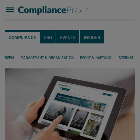
Compliance Praxis
Servicenavigation
Navigation
COMPLIANCE
ESG
EVENTS
INSIDER
NEWS
MANAGEMENT & ORGANISATION
RECHT & HAFTUNG
INTERNATION
Seiteninhalt