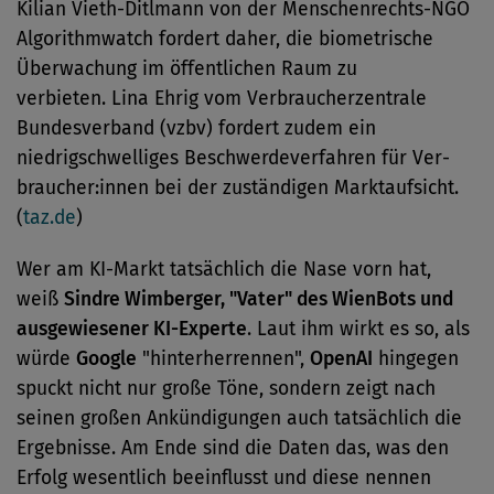
Kilian Vieth-Ditlmann von der Menschenrechts-NGO
Algorithmwatch fordert daher, die biometrische
Überwachung im öffentlichen Raum zu
verbieten. Lina Ehrig vom Verbraucherzentrale
Bundesverband (vzbv) fordert zudem ein
niedrigschwelliges Beschwerdeverfahren für Ver­
brau­che­r:in­nen bei der zuständigen Marktaufsicht.
(
taz.de
)
Wer am KI-Markt tatsächlich die Nase vorn hat,
weiß
Sindre Wimberger, "Vater" des WienBots und
ausgewiesener KI-Experte
. Laut ihm wirkt es so, als
würde
Google
"hinterherrennen",
OpenAI
hingegen
spuckt nicht nur große Töne, sondern zeigt nach
seinen großen Ankündigungen auch tatsächlich die
Ergebnisse. Am Ende sind die Daten das, was den
Erfolg wesentlich beeinflusst und diese nennen