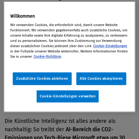
Infrastrukturen oder im Bildungs- und
Gesundheitswesen eingesetzt werden, müssen
Willkommen
künftig strenge Anforderungen erfüllen
. Bestimmte
Wir verwenden Cookies, die erforderlich sind, damit unsere Website
KI-Anwendungen, die gegen EU-Werte verstoßen,
funktioniert. Wir verwenden gegebenenfalls auch zusätzliche Cookies, um
unsere Inhalte sowie Ihre digitale Erfahrung zu analysieren, zu verbessern
sollen ganz verboten werden, etwa die Bewertung
und zu personalisieren. Sie können Ihre Zustimmung zur Verwendung
dieser zusätzlichen Cookies jederzeit über den Link
Cookie-Einstellungen
von sozialem Verhalten, das so genannte „
Social
in der Fußzeile unserer Website widerrufen. Weitere Informationen finden
Scoring
“, wie es in China der Fall ist. Auch eine
Sie in unserer
Cookie-Richtlinie
.
Emotionserkennung am Arbeitsplatz und in
Bildungseinrichtungen soll es in der EU nicht geben.
Zusätzliche Cookies ablehnen
Alle Cookies akzeptieren
Die
Gesichtserkennung
im öffentlichen Raum – also
zum Beispiel durch Videoüberwachung an
Cookie-Einstellungen verwalten
öffentlichen Plätzen – ist ebenfalls ein solcher Fall
und soll verboten werden. (
FAZ
)
Die Künstliche Intelligenz ist alles andere als
nachhaltig: So treibt der
AI-Bereich die CO2-
Emissionen von Tech-Riese Microsoft etwa um 30