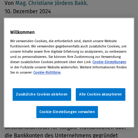
Von
Mag. Christiane Jördens Bakk.
10. Dezember 2024
Willkommen
Geldwäsche
Wir verwenden Cookies, die erforderlich sind, damit unsere Website
funktioniert. Wir verwenden gegebenenfalls auch zusätzliche Cookies, um
unsere Inhalte sowie Ihre digitale Erfahrung zu analysieren, zu verbessern
und zu personalisieren. Sie können Ihre Zustimmung zur Verwendung
Berliner Ermittler:innen der
Europäischen
dieser zusätzlichen Cookies jederzeit über den Link
Cookie-Einstellungen
in der Fußzeile unserer Website widerrufen. Weitere Informationen finden
Staatsanwaltschaft (EPPO)
haben die
Sie in unserer
Cookie-Richtlinie
.
HypoVereinsbank
, Tochter der italienischen
UniCredit, in München durchsucht. Es besteht der
Verdacht auf einen Mehrwertsteuerbetrug in Höhe
Zusätzliche Cookies ablehnen
Alle Cookies akzeptieren
von rund 200 Millionen Euro
. Ermittelt wird vor allem
gegen den Geschäftsführer des Unternehmens. Er
Cookie-Einstellungen verwalten
soll die Firma lediglich zum Zwecke einer fiktiven
Geschäftsidentität für illegale Transaktionen über
die Bankkonten des Unternehmens gegründet