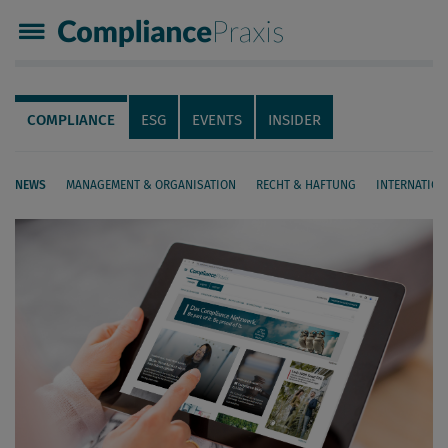
Compliance Praxis
Servicenavigation
Navigation
COMPLIANCE
ESG
EVENTS
INSIDER
NEWS
MANAGEMENT & ORGANISATION
RECHT & HAFTUNG
INTERNATION
Seiteninhalt