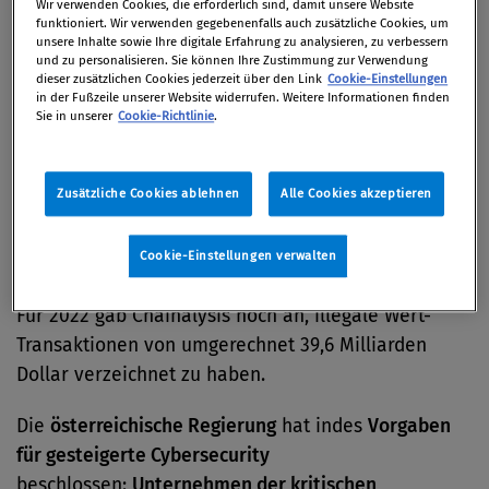
Wir verwenden Cookies, die erforderlich sind, damit unsere Website
Produktivitätsverlusten und Reparaturkosten rund
funktioniert. Wir verwenden gegebenenfalls auch zusätzliche Cookies, um
unsere Inhalte sowie Ihre digitale Erfahrung zu analysieren, zu verbessern
um Angriffe, so ein aktueller Bericht der
Presse
.
und zu personalisieren. Sie können Ihre Zustimmung zur Verwendung
Obwohl die Lösegeldzahlungen in Verbindung mit
dieser zusätzlichen Cookies jederzeit über den Link
Cookie-Einstellungen
in der Fußzeile unserer Website widerrufen. Weitere Informationen finden
Erpressungssoftware gestiegen sind, besagt der
Sie in unserer
Cookie-Richtlinie
.
Report von Chainalysis, dass es einen
deutlichen
Rückgang bei sonstigen kriminellen Krypto-
Zusätzliche Cookies ablehnen
Alle Cookies akzeptieren
Transaktionen
gibt: So sei im Jahr 2023 der von
illegalen Kryptowährungsadressen erhaltene Wert
deutlich nach unten gewandert und kommt
Cookie-Einstellungen verwalten
insgesamt auf umgerechnet 24,2 Milliarden Dollar.
Für 2022 gab Chainalysis noch an, illegale Wert-
Transaktionen von umgerechnet 39,6 Milliarden
Dollar verzeichnet zu haben.
Die
österreichische Regierung
hat indes
Vorgaben
für gesteigerte Cybersecurity
beschlossen:
Unternehmen der kritischen