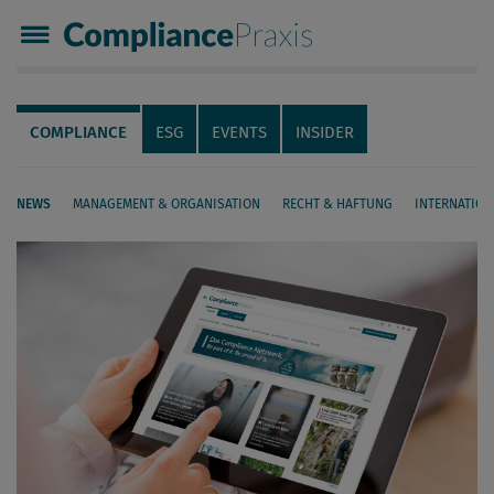
Compliance Praxis
Servicenavigation
Navigation
COMPLIANCE
ESG
EVENTS
INSIDER
NEWS
MANAGEMENT & ORGANISATION
RECHT & HAFTUNG
INTERNATION
Seiteninhalt