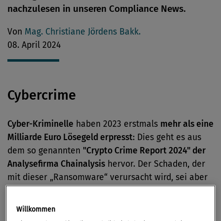
nachzulesen in unseren Compliance News.
Von
Mag. Christiane Jördens Bakk.
08. April 2024
Cybercrime
Cyber-Kriminelle
haben 2023 erstmals
mehr als eine
Milliarde Euro Lösegeld erpresst
: Dies geht es aus
dem so genannten
"Crypto Crime Report 2024" der
Analysefirma Chainalysis
hervor. Der Schaden, der
mit dieser „Ransomware“ verursacht wird, sei aber
angeblich noch deutlich höher. Der Bericht erfasst
lediglich geleistete Lösegeldzahlungen, jedoch nicht
Willkommen
die ökonomischen Folgen von