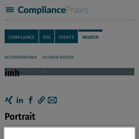
Compliance Praxis
Servicenavigation
Navigation
COMPLIANCE
ESG
EVENTS
INSIDER
NETZWERKPARTNER
AUTOR:IN WERDEN
imh
Seiteninhalt
Artikel auf Xing teilen
Artikel auf linkedIn teilen
Artikel auf Facebook teilen
Artikellink kopieren
Artikel per Mail teilen
Portrait