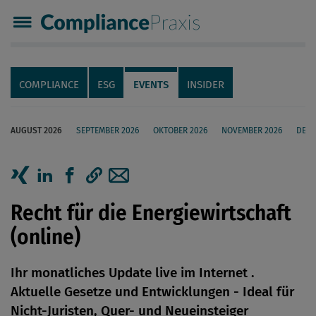
Compliance Praxis
Servicenavigation
Navigation
COMPLIANCE
ESG
EVENTS
INSIDER
AUGUST 2026
SEPTEMBER 2026
OKTOBER 2026
NOVEMBER 2026
DEZE
Seiteninhalt
Artikel auf Xing teilen
Artikel auf linkedIn teilen
Artikel auf Facebook teilen
Artikellink kopieren
Artikel per Mail teilen
Recht für die Energiewirtschaft
(online)
Ihr monatliches Update live im Internet .
Aktuelle Gesetze und Entwicklungen - Ideal für
Nicht-Juristen, Quer- und Neueinsteiger