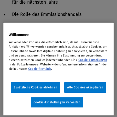
für die nächsten Jahre
Die Rolle des Emmissionshandels
Referent:in in Absrache
Willkommen
Wir verwenden Cookies, die erforderlich sind, damit unsere Website
11. November 2022
funktioniert. Wir verwenden gegebenenfalls auch zusätzliche Cookies, um
unsere Inhalte sowie Ihre digitale Erfahrung zu analysieren, zu verbessern
und zu personalisieren. Sie können Ihre Zustimmung zur Verwendung
Investitionszuschuss-VO: Das zweite
dieser zusätzlichen Cookies jederzeit über den Link
Cookie-Einstellungen
Finanzierungsstandbein neben den
in der Fußzeile unserer Website widerrufen. Weitere Informationen finden
Sie in unserer
Cookie-Richtlinie
.
Marktprämien
Fördervoraussetzungen
Zusätzliche Cookies ablehnen
Alle Cookies akzeptieren
Anlagenbedingungen
Cookie-Einstellungen verwalten
Wann, unter welchen Bedingungen, wie
Förderungen gewährt werden