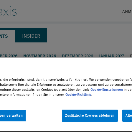
xis
ANM
NTS
INSIDER
BER 2026
NOVEMBER 2026
DEZEMBER 2026
JANUAR 2027
liches Compliance
, die erforderlich sind, damit unsere Website funktioniert. Wir verwenden gegebenenfal
ement und IKS
alte sowie Ihre digitale Erfahrung zu analysieren, zu verbessern und zu personalisiere
dung dieser zusätzlichen Cookies jederzeit über den Link
Cookie-Einstellungen
in de
eitere Informationen finden Sie in unserer
Cookie-Richtlinie
.
rbeit zwischen Steuerpflichtigen
en
nzverwaltungen
gen verwalten
Zusätzliche Cookies ablehnen
All
len
 2020