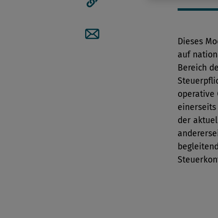
Artikellink kopieren
Dieses Mo
Artikel per Mail teilen
auf nation
Bereich d
Steuerpfl
operative
einerseits
der aktuel
anderersei
begleitend
Steuerkont