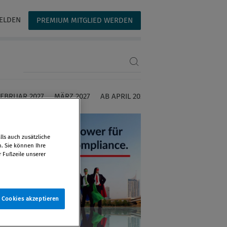
ELDEN
PREMIUM MITGLIED WERDEN
Suchbegriff eingeben
FEBRUAR 2027
MÄRZ 2027
AB APRIL 2027
ls auch zusätzliche
n. Sie können Ihre
r Fußzeile unserer
e Cookies akzeptieren