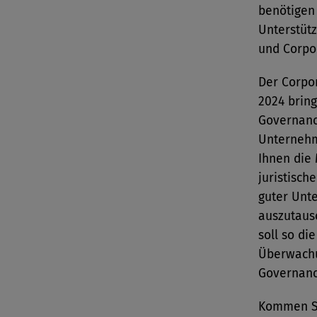
benötigen 
Unterstütz
und Corpo
Der Corpo
2024 bring
Governanc
Unternehm
Ihnen die 
juristisc
guter Unt
auszutaus
soll so di
Überwachu
Governanc
Kommen Si