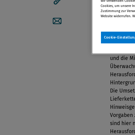
Wir verwenden Cookies
Cookies, um unsere Inh
Artikellink kopieren
Zustimmung zur Verwen
Von 11. Ju
Website widerrufen. W
Artikel per Mail teilen
Cookie-Einstellun
Bei der U
stehen Vor
und die Mi
Überwachu
Herausfor
Hintergru
Die Umset
Lieferkett
Hinweisge
Vorgaben z
sind hier 
Herausfor