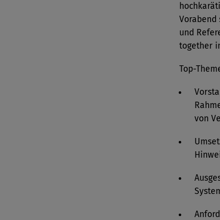
hochkarät
Vorabend 
und Refere
together i
Top-Themen
Vorsta
Rahme
von V
Umset
Hinwe
Ausges
System
Anford