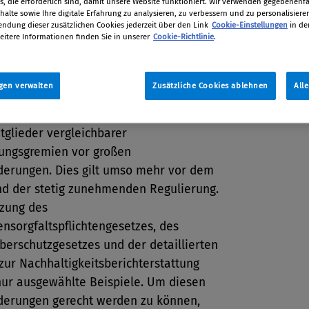
, die erforderlich sind, damit unsere Website funktioniert. Wir verwenden gegebenenfal
alte sowie Ihre digitale Erfahrung zu analysieren, zu verbessern und zu personalisiere
dung dieser zusätzlichen Cookies jederzeit über den Link
Cookie-Einstellungen
in de
ni 2024 bis 12. Juni 2024 / Köln
eitere Informationen finden Sie in unserer
Cookie-Richtlinie
.
gen verwalten
Zusätzliche Cookies ablehnen
All
nternehmensführung und -überwachung
stände, Geschäftsführer, Aufsichtsräte
tglieder vergleichbarer
ngsgremien vor großen
derungen. Dies gilt umso mehr vor dem
nd der stetig zunehmenden Regulierung.
zung des
ensorgfaltspflichtengesetzes, des
berschutzgesetzes und der detaillierten
ur Nachhaltigkeitsberichterstattung
nur ausgewählte Beispiele. Um diesen
derungen gerecht werden zu können,