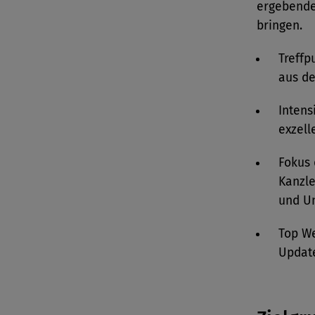
ergebende
bringen.
Treffp
aus d
Intens
exzell
Fokus 
Kanzle
und U
Top We
Updat