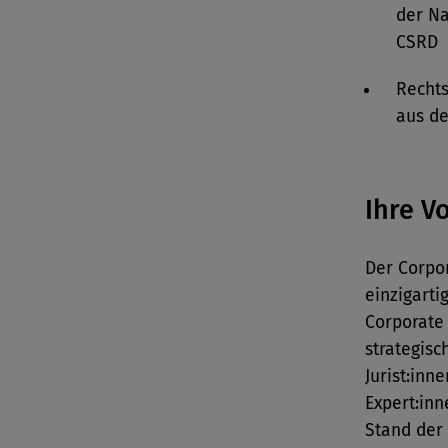
der Na
CSRD
Recht
aus d
Ihre V
Der Corpo
einzigarti
Corporate
strategisc
Jurist:in
Expert:in
Stand der