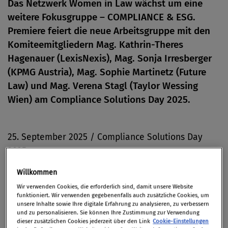
Das Netzwerk Women in Law wächst um eine
weitere Fokusgruppe – COMPLIANCE & ESG.
Premiere feiert die neue Arbeitsgruppe mit den
Komiteemitgliedern Mag. Kathrin-Theres
Hagenauer (LexisNexis), Mag. Sonja Irresberger
(KPMG Austria), Mag. Sophie Martinetz (Future
Law) und Mag. Verena Stagl (Taylor Wessing
Wien) am Compliance Solutions Day 2025.
25. September 2025 / Compliance Solutions Day
2025
Willkommen
Wir verwenden Cookies, die erforderlich sind, damit unsere Website
funktioniert. Wir verwenden gegebenenfalls auch zusätzliche Cookies, um
Unter dem Motto
“Karriereboost Compliance: Wie
unsere Inhalte sowie Ihre digitale Erfahrung zu analysieren, zu verbessern
und zu personalisieren. Sie können Ihre Zustimmung zur Verwendung
Compliance-Karrieren heute gelingen – und welche
dieser zusätzlichen Cookies jederzeit über den Link
Cookie-Einstellungen
Rolle Governance spielt”
soll im Rahmen einer