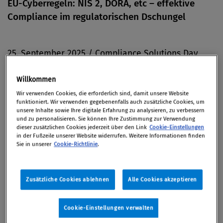
EU-Cyberregeln: NIS 2, DORA, etc – effektive
Compliance im regulatorischen Dschungel
25. September 2025 / Compliance Solutions Day
2025
Willkommen
Wir verwenden Cookies, die erforderlich sind, damit unsere Website
funktioniert. Wir verwenden gegebenenfalls auch zusätzliche Cookies, um
unsere Inhalte sowie Ihre digitale Erfahrung zu analysieren, zu verbessern
Geopolitische Konflikte sind im Cyber-Raum der
und zu personalisieren. Sie können Ihre Zustimmung zur Verwendung
heimischen Unternehmen angekommen. Die
dieser zusätzlichen Cookies jederzeit über den Link
Cookie-Einstellungen
in der Fußzeile unserer Website widerrufen. Weitere Informationen finden
Regulatorik ist eine Form der Reaktion der
Sie in unserer
Cookie-Richtlinie
.
Europäischen Union, um gegen diese Form der
Bedrohung und ihre Auswirkungen widerstandsfähig
Zusätzliche Cookies ablehnen
Alle Cookies akzeptieren
zu werden. Der daraus entstandene Dschungel der
regulatorischen Rahmenbedingungen ist dicht und
den Überblick über NIS 2, DORA und weitere
Cookie-Einstellungen verwalten
relevante Regularien zu behalten unerlässlich. Wie