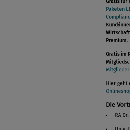
Gratis für
Paketen L
Complian
Kund:inne
Wirtschaf
Premium.
Gratis im
Mitgliedsc
Mitglieder
Hier geht
Onlinesho
Die Vor
RA Dr.
Univ.-