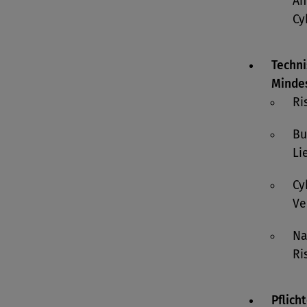
An
Cy
Techni
Minde
Ri
Bu
Li
Cy
Ve
Na
Ri
Pflich