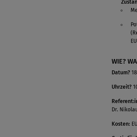
Zustän
Me
Po
(R
EU
WIE? W
Datum?
18
Uhrzeit?
10
Referent:i
Dr. Nikola
Kosten:
EU