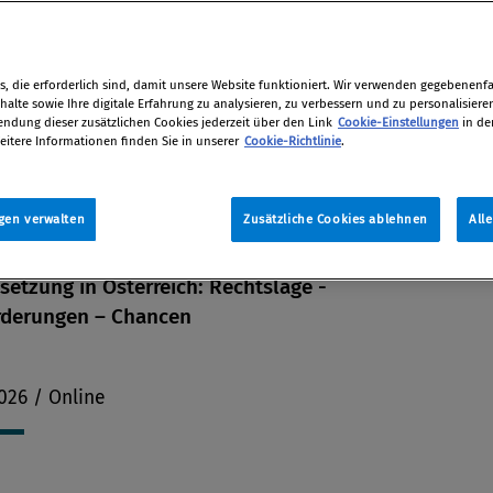
unge
, die erforderlich sind, damit unsere Website funktioniert. Wir verwenden gegebenenfal
alte sowie Ihre digitale Erfahrung zu analysieren, zu verbessern und zu personalisiere
dung dieser zusätzlichen Cookies jederzeit über den Link
Cookie-Einstellungen
in de
eitere Informationen finden Sie in unserer
Cookie-Richtlinie
.
gen verwalten
Zusätzliche Cookies ablehnen
All
etzung in Österreich: Rechtslage -
rderungen – Chancen
026 / Online
en
len