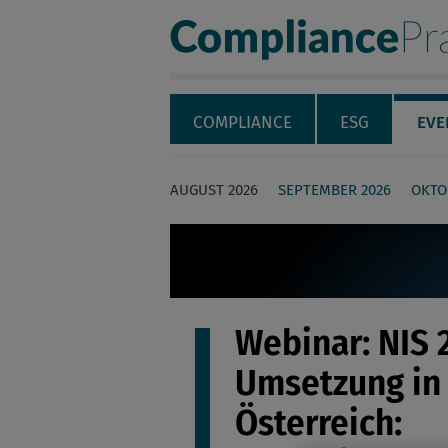
Compliance Pra
Servicenavigation
Navigation
COMPLIANCE
ESG
EVE
AUGUST 2026
SEPTEMBER 2026
OKTO
Seiteninhalt
Webinar: NIS 
Umsetzung in
Österreich: