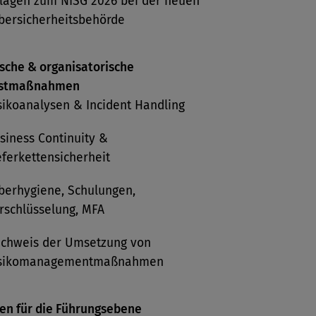
lagen zum NISG 2026 bei der neuen
bersicherheitsbehörde
sche & organisatorische
stmaßnahmen
sikoanalysen & Incident Handling
siness Continuity &
eferkettensicherheit
berhygiene, Schulungen,
rschlüsselung, MFA
chweis der Umsetzung von
sikomanagementmaßnahmen
ten für die Führungsebene