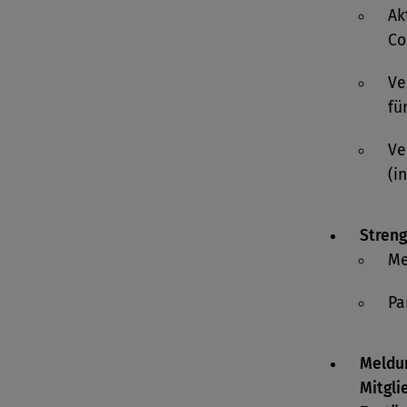
Ak
Co
Ve
fü
Ve
(i
Streng
Me
Pa
Meldun
Mitgli