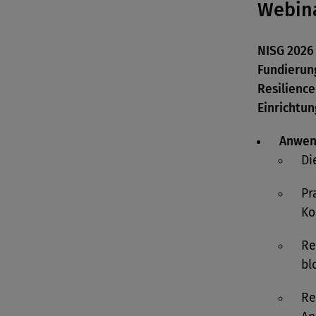
Webina
NISG 2026 
Fundierun
Resilience
Einrichtu
Anwend
Di
Pr
Ko
Re
bl
Re