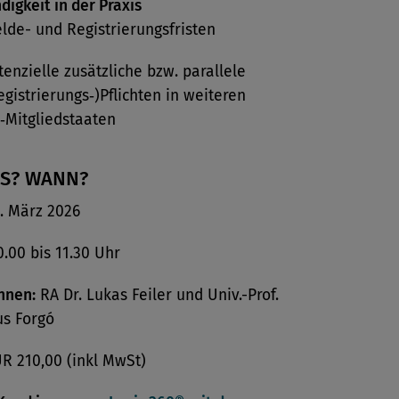
digkeit in der Praxis
lde- und Registrierungsfristen
tenzielle zusätzliche bzw. parallele
egistrierungs‑)Pflichten in weiteren
‑Mitgliedstaaten
AS? WANN?
. März 2026
.00 bis 11.30 Uhr
nnen:
RA Dr. Lukas Feiler und Univ.-Prof.
us Forgó
R 210,00 (inkl MwSt)