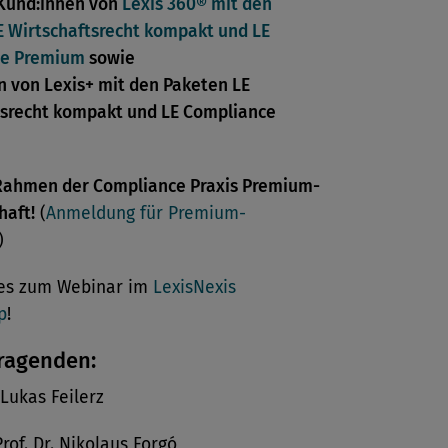
 Kund:innen von
Lexis 360® mit den
E Wirtschaftsrecht kompakt und LE
ce Premium
sowie
n von Lexis+ mit den Paketen LE
tsrecht kompakt und LE Compliance
 Rahmen der Compliance Praxis Premium-
haft!
(
Anmeldung für Premium-
)
 es zum Webinar im
LexisNexis
p
!
tragenden:
 Lukas Feilerz
Prof. Dr. Nikolaus Forgó