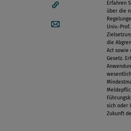
Erfahren 
über die 
Artikellink kopieren
Regelunge
Univ.-Prof.
Artikel per Mail teilen
Zielsetzu
die Abgre
Act sowie 
Gesetz. Er
Anwendung
wesentlic
Mindestma
Meldepflic
Führungskr
sich oder
Zukunft de