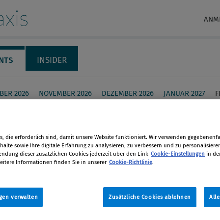
xis
ANM
NTS
INSIDER
BER 2026
NOVEMBER 2026
DEZEMBER 2026
JANUAR 2027
F
 für Premium-
eder: NIS 2 Umsetzung in
, die erforderlich sind, damit unsere Website funktioniert. Wir verwenden gegebenenfal
alte sowie Ihre digitale Erfahrung zu analysieren, zu verbessern und zu personalisiere
eich: Rechtslage -
dung dieser zusätzlichen Cookies jederzeit über den Link
Cookie-Einstellungen
in de
eitere Informationen finden Sie in unserer
Cookie-Richtlinie
.
sforderungen – Chancen
en
etzung in Österreich: Rechtslage -
gen verwalten
Zusätzliche Cookies ablehnen
All
len
rderungen – Chancen