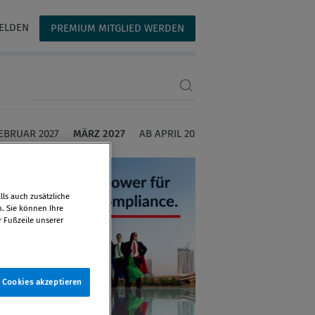
ELDEN
PREMIUM MITGLIED WERDEN
Suchbegriff eingeben
EBRUAR 2027
MÄRZ 2027
AB APRIL 2027
ls auch zusätzliche
n. Sie können Ihre
r Fußzeile unserer
e Cookies akzeptieren