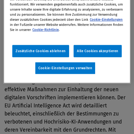
Die effektive Nutzung von Cloud- und Edge-
funktioniert. Wir verwenden gegebenenfalls auch zusätzliche Cookies, um
Diensten, das Verständnis für die Rolle von
unsere Inhalte sowie Ihre digitale Erfahrung zu analysieren, zu verbessern
und zu personalisieren. Sie können Ihre Zustimmung zur Verwendung
Datenmittlern und die strategische Einrichtung von
dieser zusätzlichen Cookies jederzeit über den Link
Cookie-Einstellungen
Datenräumen sind entscheidend, um
in der Fußzeile unserer Website widerrufen. Weitere Informationen finden
Sie in unserer
Cookie-Richtlinie
.
Wettbewerbsvorteile zu sichern und gleichzeitig
Compliance zu gewährleisten.
Fundiertes Wissen und praktische Strategien sind
Zusätzliche Cookies ablehnen
Alle Cookies akzeptieren
die Lösung, um diese Herausforderungen zu
meistern. Sie lernen, wie Sie technologische
Cookie-Einstellungen verwalten
Innovationen rechtssicher nutzen, Ihre
Datenmanagement-Praktiken optimieren und
effektive Maßnahmen zur Einhaltung der neuen
digitalen Vorschriften implementieren können. Der
EU Artificial Intelligence Act wird detailliert
beleuchtet, einschließlich der Bestimmungen zu
verbotenen und Hochrisiko-KI-Anwendungen und
deren Vereinbarkeit mit den Grundrechten. Mit