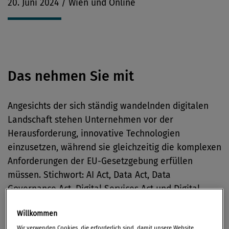
20. Juni 2024 / Wien und Online
Das nehmen Sie mit
Angesichts der sich ständig wandelnden digitalen
Landschaft stehen Unternehmen vor der
Herausforderung, innovative Technologien
einzusetzen, während sie gleichzeitig die komplexen
Anforderungen der EU-Gesetzgebung erfüllen
müssen. Stichwort: AI Act, Data Act, Data
Governance Act, Digital Services Act und Digital
Markets Act.
Willkommen
Wir verwenden Cookies, die erforderlich sind, damit unsere Website