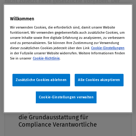
nicht zuletzt neue gesetzliche Vorgaben. Der
Beitrag skizziert die regulatorische Landschaft
mit besonderem Fokus auf die Corporate
Willkommen
Premium
Sustainability Reporting Directive (CSRD) sowie
Wir verwenden Cookies, die erforderlich sind, damit unsere Website
die EU-Taxonomie-Verordnung und geht auf die
funktioniert. Wir verwenden gegebenenfalls auch zusätzliche Cookies, um
unsere Inhalte sowie Ihre digitale Erfahrung zu analysieren, zu verbessern
Frage ein, was ESG-Kriterien für Compliance
und zu personalisieren. Sie können Ihre Zustimmung zur Verwendung
dieser zusätzlichen Cookies jederzeit über den Link
Cookie-Einstellungen
bedeuten.
in der Fußzeile unserer Website widerrufen. Weitere Informationen finden
Sie in unserer
Cookie-Richtlinie
.
Von
Christian Brockhausen MBA
,
Eva Müller LL.M.
02. März 2022 / Erschienen in Compliance Praxis
1/2022, S. 14
Zusätzliche Cookies ablehnen
Alle Cookies akzeptieren
Cookie-Einstellungen verwalten
Compliance Praxis Premium
Mitgliedschaft -
Bedeutung von ESG Das Kürzel ESG für
die Grundausstattung für
„Environment, Social, Governance“ umfasst mit
Compliance Verantwortliche
Umwelt, sozialen Themen und
Unternehmensführung drei zentrale Themengebiete