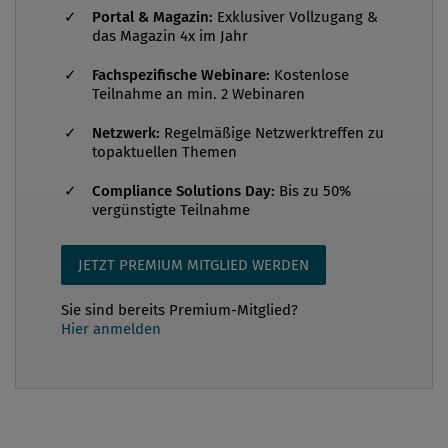
Portal & Magazin:
Exklusiver Vollzugang &
unserer Zeit. Die Unternehmensverantwortung für
das Magazin 4x im Jahr
Mensch und Umwelt ist in Politik, Wissenschaft und
Fachspezifische Webinare:
Kostenlose
der breiten Gesellschaft unbestritten. Durch die
Teilnahme an min. 2 Webinaren
Vertragsparteienkonferenz, die 1992 das erste Mal
stattfand, um über Klimawandel und dessen Einfluss
Netzwerk:
Regelmäßige Netzwerktreffen zu
topaktuellen Themen
zu diskutieren, wurde der Fokus der Welt auf soziale
und Umweltthemen geschärft. Obwohl i...
Compliance Solutions Day:
Bis zu 50%
vergünstigte Teilnahme
JETZT PREMIUM MITGLIED WERDEN
Sie sind bereits Premium-Mitglied?
Hier anmelden