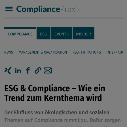
Compliance Praxis
Servicenavigation
Navigation
COMPLIANCE
ESG
EVENTS
INSIDER
NEWS
MANAGEMENT & ORGANISATION
RECHT & HAFTUNG
INTERNATION
Seiteninhalt
Artikel auf Xing teilen
Artikel auf linkedIn teilen
Artikel auf Facebook teilen
Artikellink kopieren
Artikel per Mail teilen
ESG & Compliance – Wie ein
Trend zum Kernthema wird
Der Einfluss von ökologischen und sozialen
Themen auf Compliance nimmt zu. Dafür sorgen