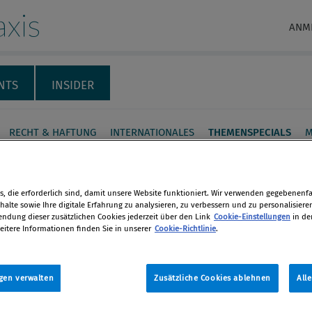
xis
ANM
NTS
INSIDER
RECHT & HAFTUNG
INTERNATIONALES
THEMENSPECIALS
M
illige
verpflichtungen wirken
, die erforderlich sind, damit unsere Website funktioniert. Wir verwenden gegebenenfal
alte sowie Ihre digitale Erfahrung zu analysieren, zu verbessern und zu personalisiere
dung dieser zusätzlichen Cookies jederzeit über den Link
Cookie-Einstellungen
in de
eitere Informationen finden Sie in unserer
Cookie-Richtlinie
.
en
hing“ hat viele Gesichter. Für Ursula
ählen neben ­falschen Claims auch
gen verwalten
Zusätzliche Cookies ablehnen
All
len
urde“ System des CO2-Handels oder