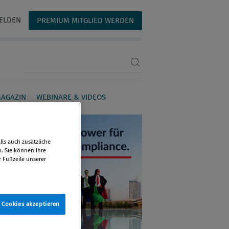
ELDEN
PREMIUM MITGLIED WERDEN
Suchbegriff eingeben
AGAZIN
WEBINARE & VIDEOS
ls auch zusätzliche
n. Sie können Ihre
r Fußzeile unserer
e Cookies akzeptieren