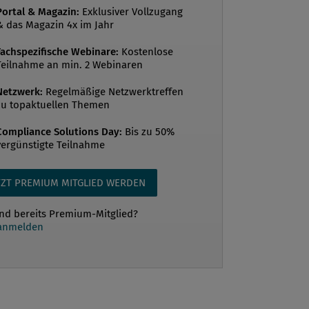
Portal & Magazin:
Exklusiver Vollzugang
ing sowie zu Handel, Lieferketten,
& das Magazin 4x im Jahr
haft und Biodiversität. Sie hat einen
Fachspezifische Webinare:
Kostenlose
in Internationaler Entwicklung von der
Teilnahme an min. 2 Webinaren
ät Wien, einen MBA-Abschluss mit
ierung auf allgemeines Management von
Netzwerk:
Regelmäßige Netzwerktreffen
zu topaktuellen Themen
rnia Lutheran University, USA, und einen
 von der Diplomatischen Akademi...
Compliance Solutions Day:
Bis zu 50%
vergünstigte Teilnahme
TZT PREMIUM MITGLIED WERDEN
ind bereits Premium-Mitglied?
 anmelden