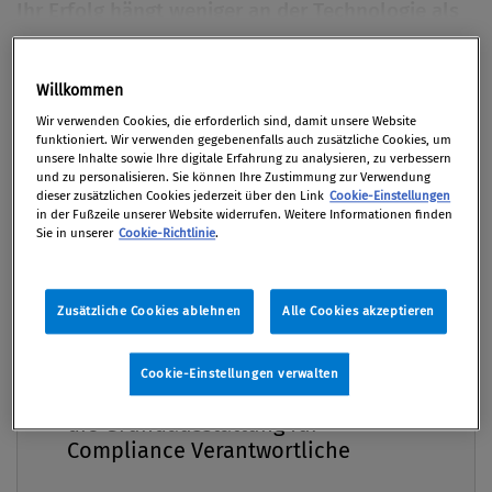
Ihr Erfolg hängt weniger an der ­Technologie als
an der Zusammenarbeit dahinter. Ein Praxisblick
zeigt, dass KI nicht weniger Compliance braucht,
Premium
Willkommen
sondern bessere Zusammenarbeit.
Wir verwenden Cookies, die erforderlich sind, damit unsere Website
funktioniert. Wir verwenden gegebenenfalls auch zusätzliche Cookies, um
Von
Mag. Daniela Tonweber
,
Dipl.-Ing. Willibald
unsere Inhalte sowie Ihre digitale Erfahrung zu analysieren, zu verbessern
Erhart MBA MSc
und zu personalisieren. Sie können Ihre Zustimmung zur Verwendung
dieser zusätzlichen Cookies jederzeit über den Link
Cookie-Einstellungen
08. Juni 2026 / Erschienen in Compliance Praxis
in der Fußzeile unserer Website widerrufen. Weitere Informationen finden
Sie in unserer
Cookie-Richtlinie
.
2/2026, S. 19
Zusätzliche Cookies ablehnen
Alle Cookies akzeptieren
Als wir begonnen haben, KI einzusetzen, ging es
Compliance Praxis Premium
nicht um große Visionen, sondern um konkrete
Cookie-Einstellungen verwalten
Mitgliedschaft -
Entlastung im Alltag: Texte schneller formulieren,
die Grundausstattung für
komplexe Inhalte strukturieren, Daten effizient
Compliance Verantwortliche
auswerten, Prozesse verbessern. Heute ist klar, dass