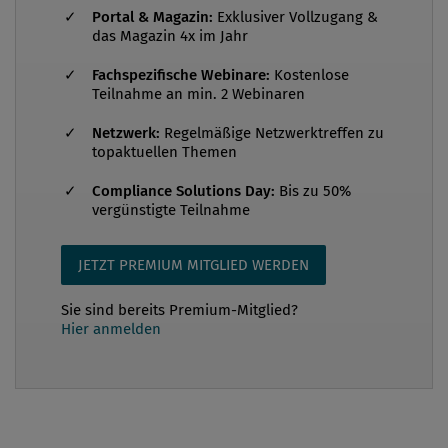
diese „kleinen“ Anwendungsfälle der größte Schritt
Portal & Magazin:
Exklusiver Vollzugang &
in Richtung Arbeitsplatz der Zukunft sind. Bei
das Magazin 4x im Jahr
Saubermacher setzen wir KI bewusst als
Fachspezifische Webinare:
Kostenlose
Assistenzsystem ein, nicht als Entscheidungsträger;
Teilnahme an min. 2 Webinaren
ob bei der Analyse von Policies, Richtlinien,
Netzwerk:
Regelmäßige Netzwerktreffen zu
Verträgen, der Au...
topaktuellen Themen
Compliance Solutions Day:
Bis zu 50%
vergünstigte Teilnahme
JETZT PREMIUM MITGLIED WERDEN
Sie sind bereits Premium-Mitglied?
Hier anmelden