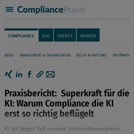
Compliance Praxis
Servicenavigation
Navigation
COMPLIANCE
ESG
EVENTS
INSIDER
NEWS
MANAGEMENT & ORGANISATION
RECHT & HAFTUNG
INTERNATION
Seiteninhalt
Artikel auf Xing teilen
Artikel auf linkedIn teilen
Artikel auf Facebook teilen
Artikellink kopieren
Artikel per Mail teilen
Praxisbericht: Superkraft für die
KI: Warum Compliance die KI
erst so richtig beflügelt
KI ist längst Teil unserer Unternehmenspraxis.