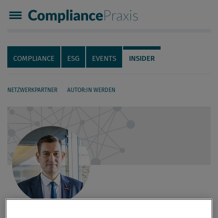
Compliance Praxis
Servicenavigation
Navigation
COMPLIANCE
ESG
EVENTS
INSIDER
NETZWERKPARTNER
AUTOR:IN WERDEN
Seiteninhalt