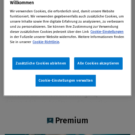
Dipl.-Ing. Willibald Erhart MBA
Willkommen
MSc
Wir verwenden Cookies, die erforderlich sind, damit unsere Website
funktioniert. Wir verwenden gegebenenfalls auch zusätzliche Cookies, um
unsere Inhalte sowie Ihre digitale Erfahrung zu analysieren, zu verbessern
und zu personalisieren. Sie können Ihre Zustimmung zur Verwendung
dieser zusätzlichen Cookies jederzeit über den Link
Cookie-Einstellungen
in der Fußzeile unserer Website widerrufen. Weitere Informationen finden
Sie in unserer
Cookie-Richtlinie
.
Artikel auf Xing teilen
Artikel auf linkedIn teilen
Artikel auf Facebook teilen
Artikellink kopieren
Artikel per Mail teilen
Vita
Zusätzliche Cookies ablehnen
Alle Cookies akzeptieren
Dipl.-Ing. Willibald Erhart, MBA MSc, ist Chief
Digital Officer bei Saubermacher und
Cookie-Einstellungen verwalten
verantwortet die internationale Digitalstrategie
mit Fokus auf Künstliche Intelligenz,
datengetriebene Ansätze und innovative
Geschäftsmodelle.
Premium