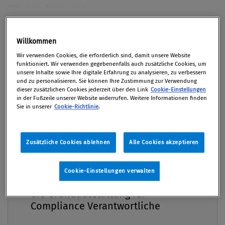
Mit dem Netz und
Informationssystemsicherheitsgesetz 2026
(NISG 2026) setzt Österreich die NIS2-Richtlinie
Premium
Willkommen
um und erfasst nun nicht mehr nur klassische
Wir verwenden Cookies, die erforderlich sind, damit unsere Website
Betreiber kritischer Infrastrukturen, ­sondern
funktioniert. Wir verwenden gegebenenfalls auch zusätzliche Cookies, um
unsere Inhalte sowie Ihre digitale Erfahrung zu analysieren, zu verbessern
auch viele Unternehmen, die bislang kaum mit
und zu personalisieren. Sie können Ihre Zustimmung zur Verwendung
Cybersicherheitsregulierung in Berührung
dieser zusätzlichen Cookies jederzeit über den Link
Cookie-Einstellungen
in der Fußzeile unserer Website widerrufen. Weitere Informationen finden
gekommen sind.
Sie in unserer
Cookie-Richtlinie
.
Von
Dr. Lukas Feiler SSCP, CIPP/E
,
Mag. Silvia
Grohmann CIPP/E
,
Paul Hettegger LL.M. (WU), LL.M.
Zusätzliche Cookies ablehnen
Alle Cookies akzeptieren
(Pepperdine)
08. Juni 2026 / Erschienen in Compliance Praxis
Compliance Praxis Premium
Cookie-Einstellungen verwalten
Mitgliedschaft -
2/2026, S. 28
die Grundausstattung für
Compliance Verantwortliche