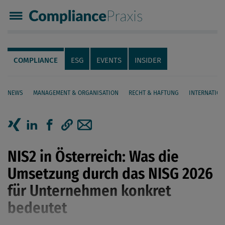
Compliance Praxis
Servicenavigation
Navigation
COMPLIANCE
ESG
EVENTS
INSIDER
NEWS
MANAGEMENT & ORGANISATION
RECHT & HAFTUNG
INTERNATION
Seiteninhalt
Artikel auf Xing teilen
Artikel auf linkedIn teilen
Artikel auf Facebook teilen
Artikellink kopieren
Artikel per Mail teilen
NIS2 in Österreich: Was die
Umsetzung durch das NISG 2026
für Unternehmen konkret
bedeutet