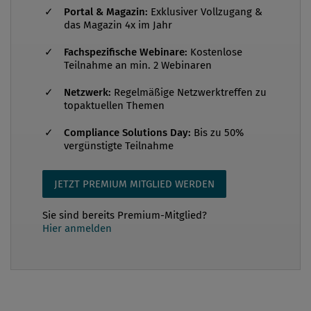
Inkrafttreten und Registrierung Das NISG 2026 tritt
Portal & Magazin:
Exklusiver Vollzugang &
am 1. Oktober 2026 in Kraft. Ab diesem Zeitpunkt
das Magazin 4x im Jahr
gelten für betroffene Unternehmen verbindliche
Fachspezifische Webinare:
Kostenlose
Pflichten, insbesondere zur Umsetzung technischer,
Teilnahme an min. 2 Webinaren
organisatorischer und operativer
Netzwerk:
Regelmäßige Netzwerktreffen zu
Sicherheitsmaßnahmen, zur Meldung erheblicher
topaktuellen Themen
Sicherheitsvorfälle sowie zu Governance und
Compliance Solutions Day:
Bis zu 50%
Schulungspflichten auf Leitungsebene. Regulierte
vergünstigte Teilnahme
Unternehmen müssen sich binnen drei Monaten ab
Inkrafttreten bei der zuständigen
JETZT PREMIUM MITGLIED WERDEN
Cybersicherheitsbehörde registrieren, spätest...
Sie sind bereits Premium-Mitglied?
Hier anmelden