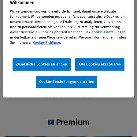
Paul Hettegger LL.M. (WU),
Willkommen
LL.M. (Pepperdine)
Wir verwenden Cookies, die erforderlich sind, damit unsere Website
funktioniert. Wir verwenden gegebenenfalls auch zusätzliche Cookies, um
unsere Inhalte sowie Ihre digitale Erfahrung zu analysieren, zu verbessern
und zu personalisieren. Sie können Ihre Zustimmung zur Verwendung
dieser zusätzlichen Cookies jederzeit über den Link
Cookie-Einstellungen
in der Fußzeile unserer Website widerrufen. Weitere Informationen finden
Sie in unserer
Cookie-Richtlinie
.
Artikel auf Xing teilen
Artikel auf linkedIn teilen
Artikel auf Facebook teilen
Artikellink kopieren
Artikel per Mail teilen
Vita
Zusätzliche Cookies ablehnen
Alle Cookies akzeptieren
Paul Hettegger, LL.M. (WU), LL.M. (Pepperdine) ist
Rechtsanwaltsanwärter bei Baker McKenzie und
Cookie-Einstellungen verwalten
ist auf die Bereiche öffentliches Recht,
Datenschutz und Cybersecurity spezialisiert.
Premium