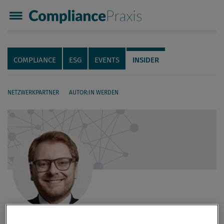
Compliance Praxis
Servicenavigation
Navigation
COMPLIANCE
ESG
EVENTS
INSIDER
NETZWERKPARTNER
AUTOR:IN WERDEN
Seiteninhalt